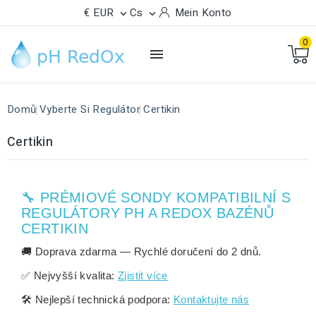
€ EUR
Cs
Mein Konto


0

Domů
Vyberte Si Regulátor
Certikin
Certikin
🔧 PRÉMIOVÉ SONDY KOMPATIBILNÍ S
REGULÁTORY PH A REDOX BAZÉNŮ
CERTIKIN
🚚
Doprava zdarma
— Rychlé doručení do
2 dnů
.
✅
Nejvyšší kvalita:
Zjistit více
🛠️
Nejlepší technická podpora:
Kontaktujte nás