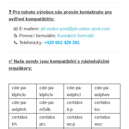
❓ Pro tohoto výrobce nás prosím kontaktujte pro
ověření kompatibility:
📧 E-mailem:
ph-redox-pool@ph-redox-pool.com
📝 Pomocí formuláře:
Kontaktní formulář
📞 Telefonicky:
+420 602 429 381
✅ Naše sondy jsou kompatibilní s následujícími
regulátory:
cde-pa-
cde-pa-
cde-pa-
cde-pa-
ldphclo
ldphclv
wdphcl
wdphev
cde-pa-
cde-pa-
certidos
certidos
wdphrh
m5db
lcp
loc
certidos
certidos
certidos
certidos
lrh
prc
wcp
woc