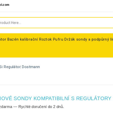
ol.com
átor
Bazén kalibrační Roztok Pufru
Držák sondy a podpůrný l
Si Regulátor
Dostmann
IOVÉ SONDY KOMPATIBILNÍ S REGULÁTORY
zdarma
— Rychlé doručení do
2 dnů
.