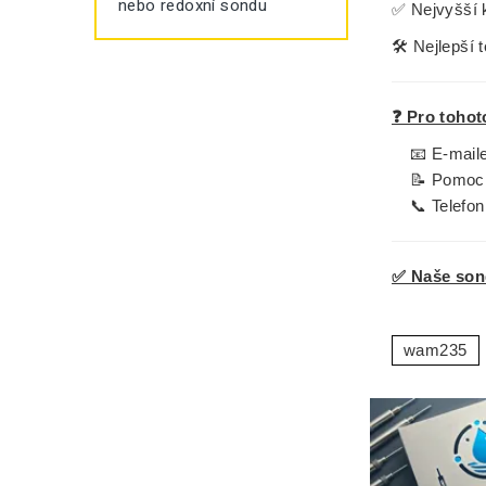
nebo redoxní sondu
✅
Nejvyšší k
🛠️
Nejlepší 
❓ Pro tohot
📧 E-mai
📝 Pomocí
📞 Telefo
✅ Naše sond
wam235