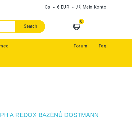
Cs
€ EUR
Mein Konto


0
Search
ímec
Forum
Faq
 PH A REDOX BAZÉNŮ DOSTMANN