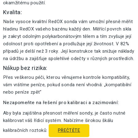
okamžitému použití.
Kvalita:
Naše vysoce kvalitní RedOX sonda vám umožní přesně měřit
hladinu RedOX vašeho bazénu každý den. Měřící povrch skla
je zakryt odolným polykarbonátovým tělem a tím zvyšuje její
odolnost proti opotřebení a prodlužuje její životnost. V 82%
případů je delší než 3 roky. Její konstrukce tak snižuje náklady
na údržbu a zajišťuje spolehlivé odečty v různých prostředích.
Nákup bez rizika:
Přes veškerou péči, kterou věnujeme kontrole kompatibility,
vám vrátíme peníze, pokud sonda není vhodná: „kompatibilní
nebo peníze zpět“
Nezapomeňte na řešení pro kalibraci a zazimování:
Aby byla zajištěna přesnost měření sondy, je často nutné
kalibrovat váš řídicí systém. Nabízíme širokou škálu
kalibračních roztoků:
PŘEČTĚTE