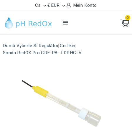
Cs
€ EUR
Mein Konto


0

Domů
Vyberte Si Regulátor
Certikin
Sonda RedOX Pro CDE-PA- LDPHCLV