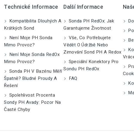
Technické Informace
Další Informace
Naš
Kompatibilita Dlouhých A
Sonda PH RedOx: Jak
Do
Krátkých Sond
Garantujeme Životnost
Po
Není Moje PH Sonda
Vše, Co Potřebujete
Be
Mimo Provoz?
Vědět O Údržbě Nebo
Kom
Zimování Sond PH A Redox
Není Moje Sonda RedOx
Vrác
Mimo Provoz?
Speciální Konektory Pro
Pra
Sondu PH RedOx
Sonda PH V Bazénu Měří
Cook
Špatně? Bludné Proudy A
FAQ
Kon
Řešení
Ma
Spolehlivost Procenta
Sondy PH Avady: Pozor Na
Časté Chyby