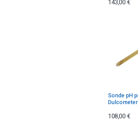
143,00 €
Sonde pH p
Dulcomete
108,00 €