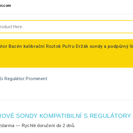
ol.com
átor
Bazén kalibrační Roztok Pufru
Držák sondy a podpůrný l
Si Regulátor
Prominent
IOVÉ SONDY KOMPATIBILNÍ S REGULÁTORY
zdarma
— Rychlé doručení do
2 dnů
.