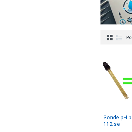
Po
Sonde pH p
112 se