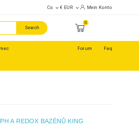
Cs
€ EUR
Mein Konto


0
Search
ímec
Forum
Faq
 PH A REDOX BAZÉNŮ KING