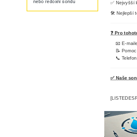
nebo redoxní sondu
✅
Nejvyšší k
🛠️
Nejlepší 
❓ Pro tohot
📧 E-mai
📝 Pomocí
📞 Telefo
✅ Naše sond
[LISTEDES