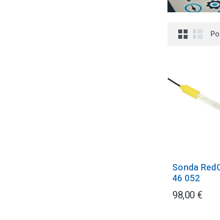
Po
Sonda RedO
46 052
98,00 €