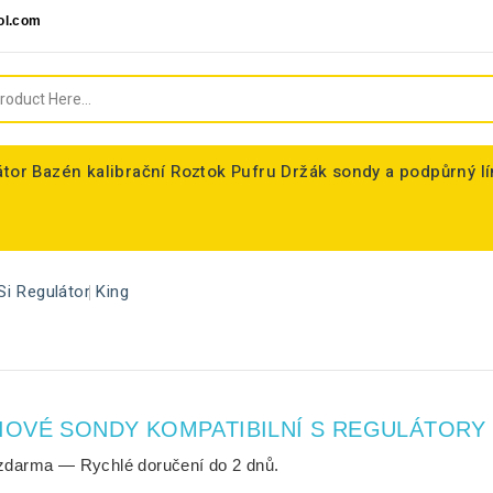
ol.com
átor
Bazén kalibrační Roztok Pufru
Držák sondy a podpůrný l
Si Regulátor
King
IOVÉ SONDY KOMPATIBILNÍ S REGULÁTORY
zdarma
— Rychlé doručení do
2 dnů
.