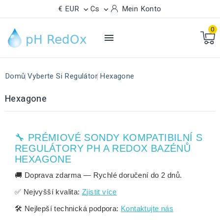
€ EUR
Cs
Mein Konto


0

Domů
Vyberte Si Regulátor
Hexagone
Hexagone
🔧 PRÉMIOVÉ SONDY KOMPATIBILNÍ S
REGULÁTORY PH A REDOX BAZÉNŮ
HEXAGONE
🚚
Doprava zdarma
— Rychlé doručení do
2 dnů
.
✅
Nejvyšší kvalita:
Zjistit více
🛠️
Nejlepší technická podpora:
Kontaktujte nás