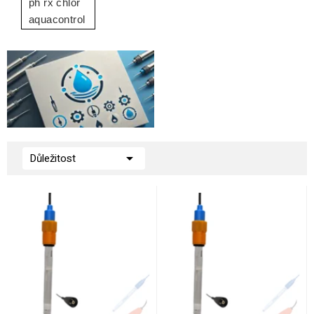
ph rx chlor
aquacontrol

Důležitost