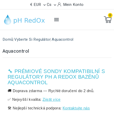
€ EUR
Cs
Mein Konto


0

Domů
Vyberte Si Regulátor
Aquacontrol
Aquacontrol
🔧 PRÉMIOVÉ SONDY KOMPATIBILNÍ S
REGULÁTORY PH A REDOX BAZÉNŮ
AQUACONTROL
🚚
Doprava zdarma
— Rychlé doručení do
2 dnů
.
✅
Nejvyšší kvalita:
Zjistit více
🛠️
Nejlepší technická podpora:
Kontaktujte nás