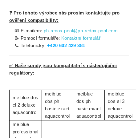
❓ Pro tohoto výrobce nás prosím kontaktujte pro
ověření kompatibility:
📧 E-mailem:
ph-redox-pool@ph-redox-pool.com
📝 Pomocí formuláře:
Kontaktní formulář
📞 Telefonicky:
+420 602 429 381
✅ Naše sondy jsou kompatibilní s následujícími
regulátory:
meiblue
meiblue
meiblue
meiblue dos
dos ph
dos ph
dos sl 3
cl 2 deluxe
basic exact
basic exact
deluxe
aquacontrol
aquacontrol
aquacontrol
aquacontrol
meiblue
professional