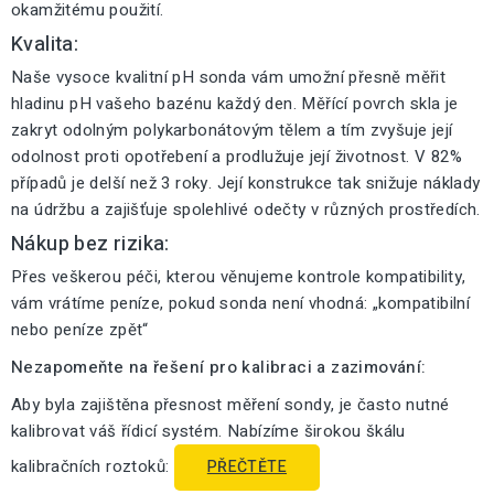
okamžitému použití.
Kvalita:
Naše vysoce kvalitní pH sonda vám umožní přesně měřit
hladinu pH vašeho bazénu každý den. Měřící povrch skla je
zakryt odolným polykarbonátovým tělem a tím zvyšuje její
odolnost proti opotřebení a prodlužuje její životnost. V 82%
případů je delší než 3 roky. Její konstrukce tak snižuje náklady
na údržbu a zajišťuje spolehlivé odečty v různých prostředích.
Nákup bez rizika:
Přes veškerou péči, kterou věnujeme kontrole kompatibility,
vám vrátíme peníze, pokud sonda není vhodná: „kompatibilní
nebo peníze zpět“
Nezapomeňte na řešení pro kalibraci a zazimování:
Aby byla zajištěna přesnost měření sondy, je často nutné
kalibrovat váš řídicí systém. Nabízíme širokou škálu
kalibračních roztoků:
PŘEČTĚTE