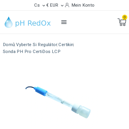
Cs
€ EUR
Mein Konto


0

Domů
Vyberte Si Regulátor
Certikin
Sonda PH Pro CertiDos LCP