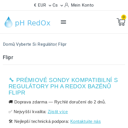
€ EUR
Cs
Mein Konto


0

Domů
Vyberte Si Regulátor
Flipr
Flipr
🔧 PRÉMIOVÉ SONDY KOMPATIBILNÍ S
REGULÁTORY PH A REDOX BAZÉNŮ
FLIPR
🚚
Doprava zdarma
— Rychlé doručení do
2 dnů
.
✅
Nejvyšší kvalita:
Zjistit více
🛠️
Nejlepší technická podpora:
Kontaktujte nás