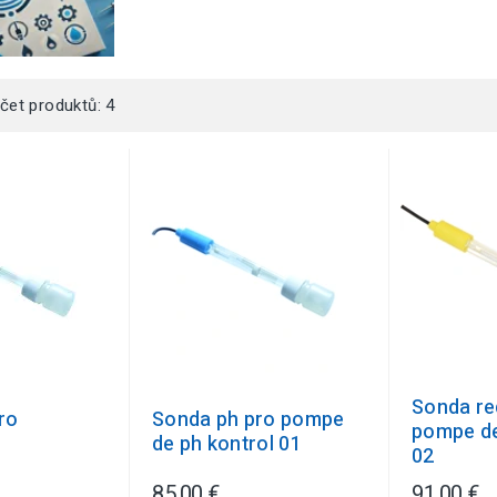
čet produktů: 4
Sonda re
ro
Sonda ph pro pompe
pompe de
c
de ph kontrol 01
02
85,00 €
91,00 €