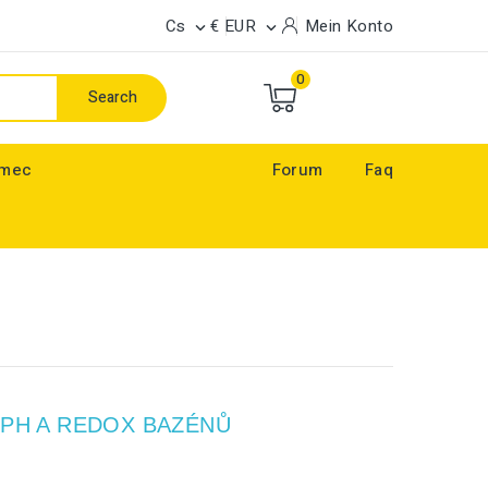
Cs
€ EUR
Mein Konto


0
Search
ímec
Forum
Faq
 PH A REDOX BAZÉNŮ