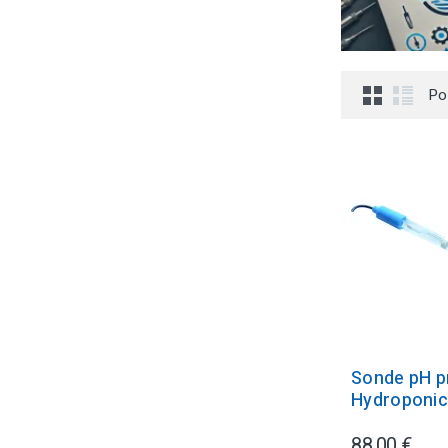
Po
Sonde pH p
Hydroponi
88,00 €