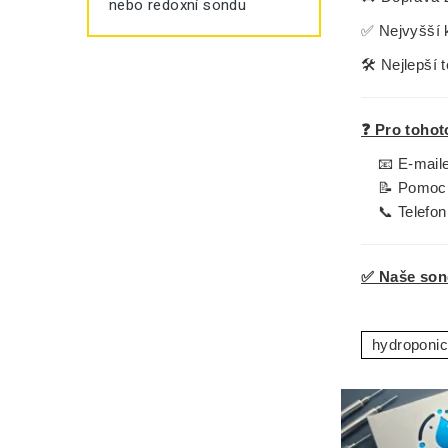
nebo redoxní sondu
✅
Nejvyšší k
🛠️
Nejlepší 
❓ Pro tohot
📧 E-mai
📝 Pomocí
📞 Telefo
✅ Naše sond
hydroponic