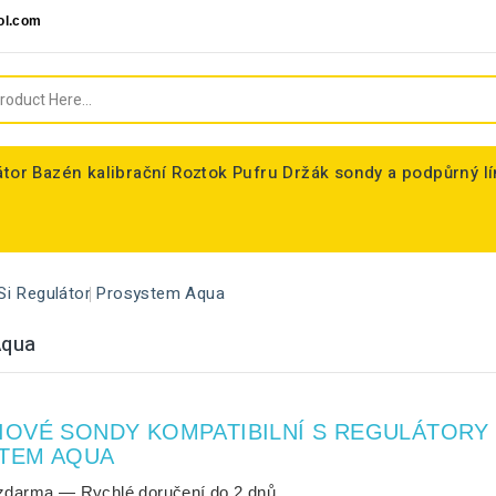
ol.com
átor
Bazén kalibrační Roztok Pufru
Držák sondy a podpůrný l
Si Regulátor
Prosystem Aqua
Aqua
IOVÉ SONDY KOMPATIBILNÍ S REGULÁTORY
TEM AQUA
zdarma
— Rychlé doručení do
2 dnů
.