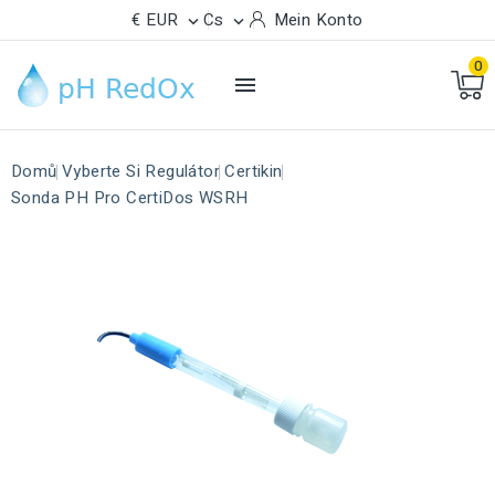
€ EUR
Cs
Mein Konto


0

Domů
Vyberte Si Regulátor
Certikin
Sonda PH Pro CertiDos WSRH