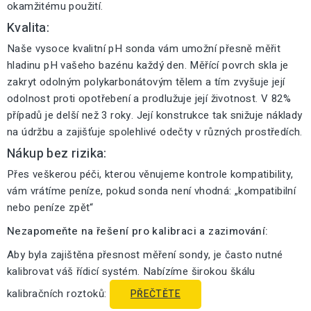
okamžitému použití.
Kvalita:
Naše vysoce kvalitní pH sonda vám umožní přesně měřit
hladinu pH vašeho bazénu každý den. Měřící povrch skla je
zakryt odolným polykarbonátovým tělem a tím zvyšuje její
odolnost proti opotřebení a prodlužuje její životnost. V 82%
případů je delší než 3 roky. Její konstrukce tak snižuje náklady
na údržbu a zajišťuje spolehlivé odečty v různých prostředích.
Nákup bez rizika:
Přes veškerou péči, kterou věnujeme kontrole kompatibility,
vám vrátíme peníze, pokud sonda není vhodná: „kompatibilní
nebo peníze zpět“
Nezapomeňte na řešení pro kalibraci a zazimování:
Aby byla zajištěna přesnost měření sondy, je často nutné
kalibrovat váš řídicí systém. Nabízíme širokou škálu
kalibračních roztoků:
PŘEČTĚTE