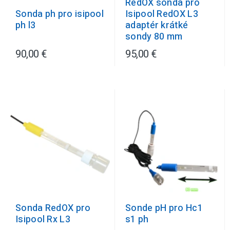
RedOX sonda pro
Sonda ph pro isipool
Isipool RedOX L3
ph l3
adaptér krátké
sondy 80 mm
90,00 €
95,00 €
Sonda RedOX pro
Sonde pH pro Hc1
Isipool Rx L3
s1 ph