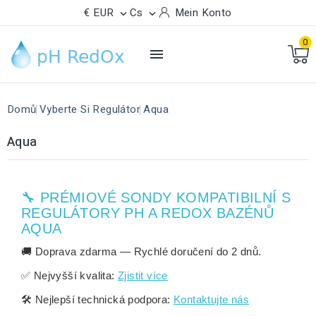
€ EUR
Cs
Mein Konto


0

Domů
Vyberte Si Regulátor
Aqua
Aqua
🔧 PRÉMIOVÉ SONDY KOMPATIBILNÍ S
REGULÁTORY PH A REDOX BAZÉNŮ
AQUA
🚚
Doprava zdarma
— Rychlé doručení do
2 dnů
.
✅
Nejvyšší kvalita:
Zjistit více
🛠️
Nejlepší technická podpora:
Kontaktujte nás