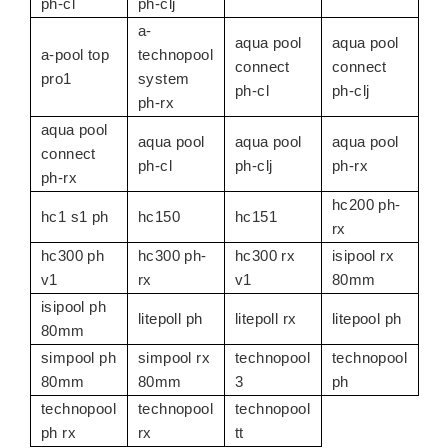
ph-cl
ph-clj
a-
aqua pool
aqua pool
a-pool top
technopool
connect
connect
pro1
system
ph-cl
ph-clj
ph-rx
aqua pool
aqua pool
aqua pool
aqua pool
connect
ph-cl
ph-clj
ph-rx
ph-rx
hc200 ph-
hc1 s1 ph
hc150
hc151
rx
hc300 ph
hc300 ph-
hc300 rx
isipool rx
v1
rx
v1
80mm
isipool ph
litepoll ph
litepoll rx
litepool ph
80mm
simpool ph
simpool rx
technopool
technopool
80mm
80mm
3
ph
technopool
technopool
technopool
ph rx
rx
tt