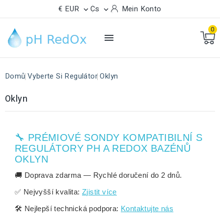
€ EUR
Cs
Mein Konto


0

Domů
Vyberte Si Regulátor
Oklyn
Oklyn
🔧 PRÉMIOVÉ SONDY KOMPATIBILNÍ S
REGULÁTORY PH A REDOX BAZÉNŮ
OKLYN
🚚
Doprava zdarma
— Rychlé doručení do
2 dnů
.
✅
Nejvyšší kvalita:
Zjistit více
🛠️
Nejlepší technická podpora:
Kontaktujte nás