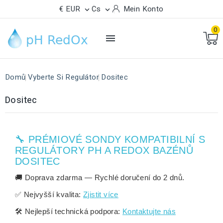
€ EUR
Cs
Mein Konto


0

Domů
Vyberte Si Regulátor
Dositec
Dositec
🔧 PRÉMIOVÉ SONDY KOMPATIBILNÍ S
REGULÁTORY PH A REDOX BAZÉNŮ
DOSITEC
🚚
Doprava zdarma
— Rychlé doručení do
2 dnů
.
✅
Nejvyšší kvalita:
Zjistit více
🛠️
Nejlepší technická podpora:
Kontaktujte nás