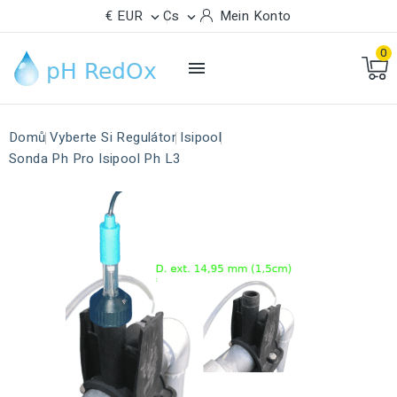
€ EUR
Cs
Mein Konto


0

Domů
Vyberte Si Regulátor
Isipool
Sonda Ph Pro Isipool Ph L3