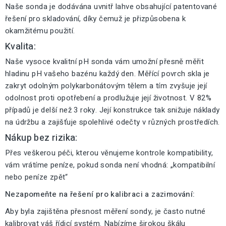
Naše sonda je dodávána uvnitř lahve obsahující patentované
řešení pro skladování, díky čemuž je přizpůsobena k
okamžitému použití.
Kvalita:
Naše vysoce kvalitní pH sonda vám umožní přesně měřit
hladinu pH vašeho bazénu každý den. Měřící povrch skla je
zakryt odolným polykarbonátovým tělem a tím zvyšuje její
odolnost proti opotřebení a prodlužuje její životnost. V 82%
případů je delší než 3 roky. Její konstrukce tak snižuje náklady
na údržbu a zajišťuje spolehlivé odečty v různých prostředích.
Nákup bez rizika:
Přes veškerou péči, kterou věnujeme kontrole kompatibility,
vám vrátíme peníze, pokud sonda není vhodná: „kompatibilní
nebo peníze zpět“
Nezapomeňte na řešení pro kalibraci a zazimování:
Aby byla zajištěna přesnost měření sondy, je často nutné
kalibrovat váš řídicí systém. Nabízíme širokou škálu