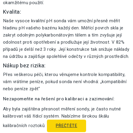
okamžitému použití.
Kvalita:
Naše vysoce kvalitní pH sonda vám umožní přesně měřit
hladinu pH vašeho bazénu každý den. Měřící povrch skla je
zakryt odolným polykarbonátovým tělem a tím zvyšuje její
odolnost proti opotřebení a prodlužuje její životnost. V 82%
případů je delší než 3 roky. Její konstrukce tak snižuje náklady
na údržbu a zajišťuje spolehlivé odečty v různých prostředích.
Nákup bez rizika:
Přes veškerou péči, kterou věnujeme kontrole kompatibility,
vám vrátíme peníze, pokud sonda není vhodná: „kompatibilní
nebo peníze zpět“
Nezapomeňte na řešení pro kalibraci a zazimování:
Aby byla zajištěna přesnost měření sondy, je často nutné
kalibrovat váš řídicí systém. Nabízíme širokou škálu
kalibračních roztoků:
PŘEČTĚTE