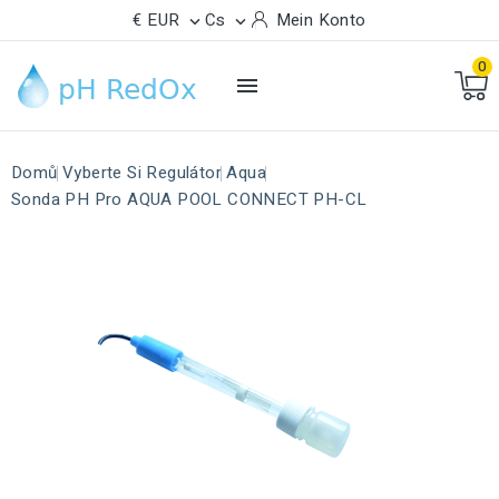
€ EUR
Cs
Mein Konto


0

Domů
Vyberte Si Regulátor
Aqua
Sonda PH Pro AQUA POOL CONNECT PH-CL