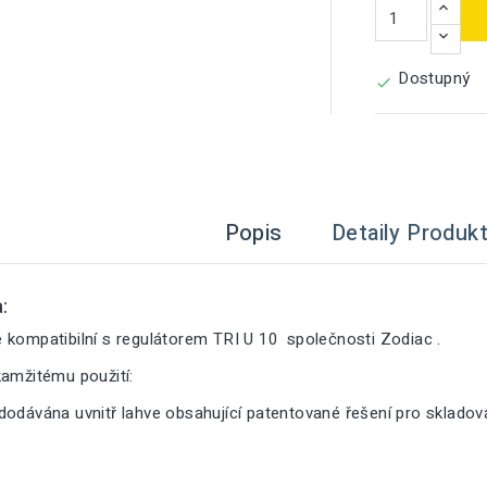
Dostupný

Popis
Detaily Produk
:
 kompatibilní s regulátorem TRI U 10 společnosti Zodiac .
kamžitému použití:
dodávána uvnitř lahve obsahující patentované řešení pro sklado