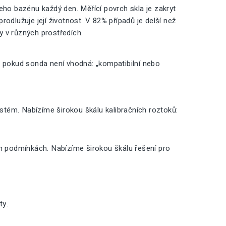
o bazénu každý den. Měřící povrch skla je zakryt
odlužuje její životnost. V 82% případů je delší než
ty v různých prostředích.
, pokud sonda není vhodná: „kompatibilní nebo
ystém. Nabízíme širokou škálu kalibračních roztoků:
ch podmínkách. Nabízíme širokou škálu řešení pro
ty.