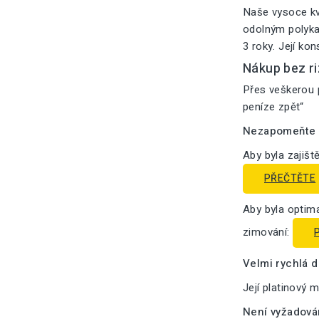
Naše vysoce kv
odolným polykar
3 roky. Její ko
Nákup bez ri
Přes veškerou p
peníze zpět“
Nezapomeňte n
Aby byla zajišt
PŘEČTĚTE
Aby byla optima
zimování:
Velmi rychlá 
Její platinový 
Není vyžadová