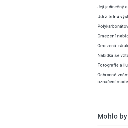
Její jedinečný 
Udržitelná výs
Polykarbonátové
Omezení nabíd
Omezená záruka
Nabídka se vzt
Fotografie a il
Ochranné známk
označení modelu
Mohlo by 