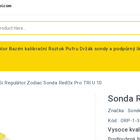
ol.com
átor
Bazén kalibrační Roztok Pufru
Držák sondy a podpůrný l
Si Regulátor
Zodiac
Sonda RedOx Pro TRI U 10
Sonda R
Značka :
Sond
Kód
: ORP-1-3
Vysoce kval
Prodloužená ži