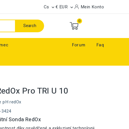
Cs
€ EUR
Mein Konto


0
Search
ímec
Forum
Faq
edOx Pro TRI U 10
e pH redOx
-3424
itní Sonda RedOx
votnost díky osvědčené a exkluzivní technologii