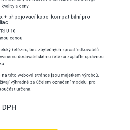
 kvality a ceny
 + připojovací kabel kompatibilní pro
diac
TRI U 10
mnou cenou
elský řetězec, bez zbytečných zprostředkovatelů
zovanému dodavatelskému řetězci zaplaťte správnou
iku
é na této webové stránce jsou majetkem výrobců.
ívají výhradně za účelem označení modelu, pro
 součást určena.
S DPH