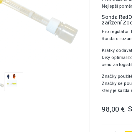
Nejlepší poměr
Sonda RedOx
zařízení Zo
Pro regulátor 
Sonda s rozu
Krátký dodavat
Díky optimali

cenu za logist
Značky použit
Značky se použ
který je každá
98,00 €