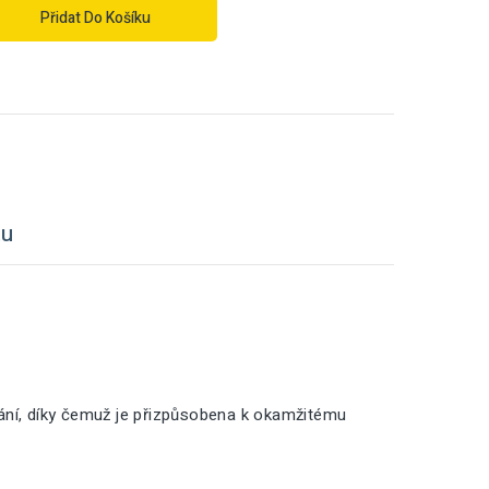
Přidat Do Košíku
tu
vání, díky čemuž je přizpůsobena k okamžitému