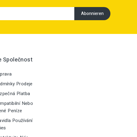
e Společnost
prava
dmínky Prodeje
zpečná Platba
patibilní Nebo
ené Peníze
vidla Používání
ies