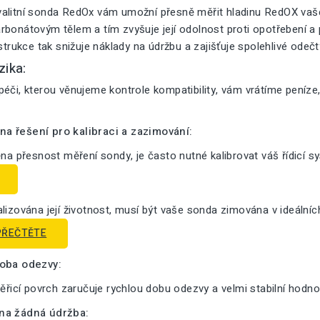
alitní sonda RedOx vám umožní přesně měřit hladinu RedOX vašeh
bonátovým tělem a tím zvyšuje její odolnost proti opotřebení a pr
nstrukce tak snižuje náklady na údržbu a zajišťuje spolehlivé odeč
zika:
éči, kterou věnujeme kontrole kompatibility, vám vrátíme peníze
a řešení pro kalibraci a zazimování:
ěna přesnost měření sondy, je často nutné kalibrovat váš řídicí s
lizována její životnost, musí být vaše sonda zimována v ideální
PŘEČTĚTE
doba odezvy:
měřicí povrch zaručuje rychlou dobu odezvy a velmi stabilní hodno
na žádná údržba: