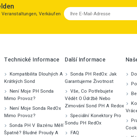
elden
zu Veranstaltungen, Verkäufen
Technické Informace
Další Informace
Naš
Kompatibilita Dlouhých A
Sonda PH RedOx: Jak
Do
Krátkých Sond
Garantujeme Životnost
Po
Není Moje PH Sonda
Vše, Co Potřebujete
Be
Mimo Provoz?
Vědět O Údržbě Nebo
Kom
Zimování Sond PH A Redox
Není Moje Sonda RedOx
Vrác
Mimo Provoz?
Speciální Konektory Pro
Pra
Sondu PH RedOx
Sonda PH V Bazénu Měří
Cook
Špatně? Bludné Proudy A
FAQ