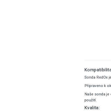
Kompatibilita
Sonda RedOx je
Připraveno k o
Naše sonda je 
použití.
Kvalita: