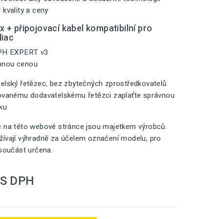
 kvality a ceny
 + připojovací kabel kompatibilní pro
diac
 PH EXPERT v3
mnou cenou
elský řetězec, bez zbytečných zprostředkovatelů
zovanému dodavatelskému řetězci zaplaťte správnou
iku
é na této webové stránce jsou majetkem výrobců.
ívají výhradně za účelem označení modelu, pro
 součást určena.
S DPH