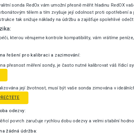
alitní sonda RedOx vám umožní přesně měřit hladinu RedOX vašeh
bonátovým tělem a tím zvyšuje její odolnost proti opotřebení a pr
nstrukce tak snižuje náklady na údržbu a zajišťuje spolehlivé odeč
zika:
éči, kterou věnujeme kontrole kompatibility, vám vrátíme peníze
a řešení pro kalibraci a zazimování:
ěna přesnost měření sondy, je často nutné kalibrovat váš řídicí s
lizována její životnost, musí být vaše sonda zimována v ideální
PŘEČTĚTE
doba odezvy:
měřicí povrch zaručuje rychlou dobu odezvy a velmi stabilní hodno
na žádná údržba: