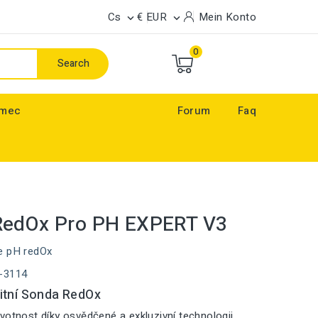
Cs
€ EUR
Mein Konto


0
Search
ímec
Forum
Faq
RedOx Pro PH EXPERT V3
e pH redOx
-3114
itní Sonda RedOx
votnost díky osvědčené a exkluzivní technologii