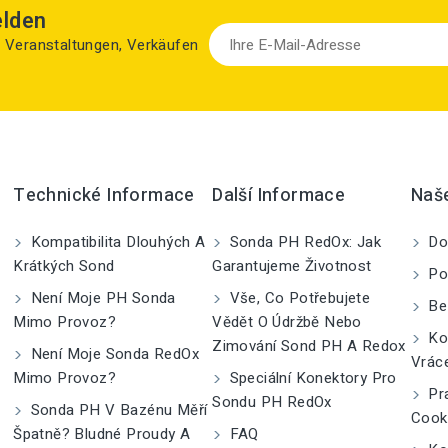
elden
zu Veranstaltungen, Verkäufen
Technické Informace
Další Informace
Naš
Kompatibilita Dlouhých A
Sonda PH RedOx: Jak
Do
Krátkých Sond
Garantujeme Životnost
Po
Není Moje PH Sonda
Vše, Co Potřebujete
Be
Mimo Provoz?
Vědět O Údržbě Nebo
Kom
Zimování Sond PH A Redox
Není Moje Sonda RedOx
Vrác
Mimo Provoz?
Speciální Konektory Pro
Pra
Sondu PH RedOx
Sonda PH V Bazénu Měří
Cook
Špatně? Bludné Proudy A
FAQ