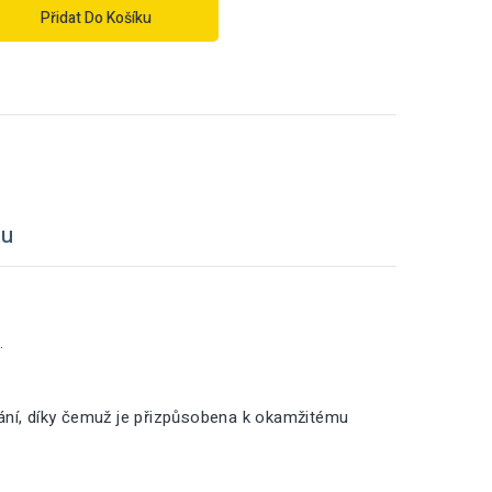
Přidat Do Košíku
tu
.
vání, díky čemuž je přizpůsobena k okamžitému