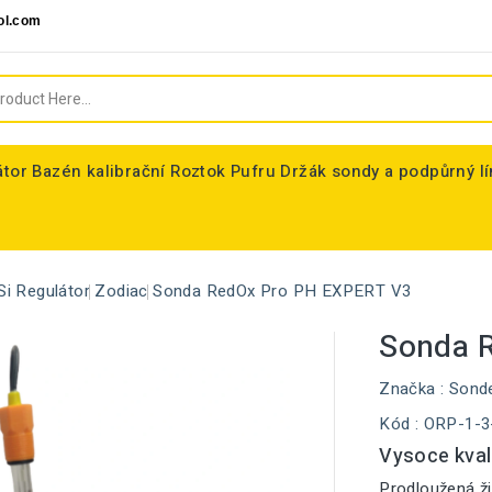
ol.com
átor
Bazén kalibrační Roztok Pufru
Držák sondy a podpůrný l
Si Regulátor
Zodiac
Sonda RedOx Pro PH EXPERT V3
Sonda 
Značka :
Sond
Kód
: ORP-1-3
Vysoce kval
Prodloužená ži