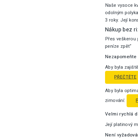
Naše vysoce kv
odolným polykar
3 roky. Její ko
Nákup bez ri
Přes veškerou p
peníze zpět“
Nezapomeňte n
Aby byla zajišt
PŘEČTĚTE
Aby byla optima
zimování:
Velmi rychlá 
Její platinový 
Není vyžadová