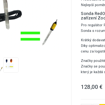
Nejlepší poměr
Sonda RedOx
zařízení Zo
Pro regulátor
Sonda s rozu
Krátký dodavat
Díky optimali

cenu za logist
Značky použit
Značky se použ
který je každá
128,00 €