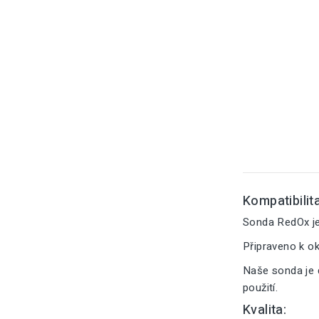
Kompatibilita
Sonda RedOx je
Připraveno k o
Naše sonda je 
použití.
Kvalita: