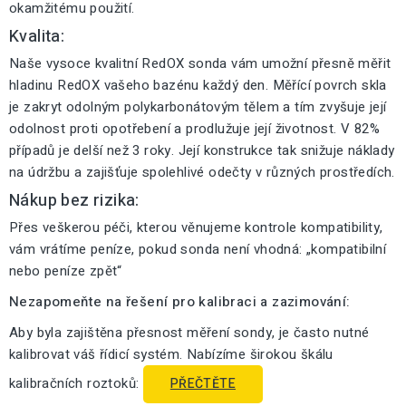
okamžitému použití.
Kvalita:
Naše vysoce kvalitní RedOX sonda vám umožní přesně měřit
hladinu RedOX vašeho bazénu každý den. Měřící povrch skla
je zakryt odolným polykarbonátovým tělem a tím zvyšuje její
odolnost proti opotřebení a prodlužuje její životnost. V 82%
případů je delší než 3 roky. Její konstrukce tak snižuje náklady
na údržbu a zajišťuje spolehlivé odečty v různých prostředích.
Nákup bez rizika:
Přes veškerou péči, kterou věnujeme kontrole kompatibility,
vám vrátíme peníze, pokud sonda není vhodná: „kompatibilní
nebo peníze zpět“
Nezapomeňte na řešení pro kalibraci a zazimování:
Aby byla zajištěna přesnost měření sondy, je často nutné
kalibrovat váš řídicí systém. Nabízíme širokou škálu
kalibračních roztoků:
PŘEČTĚTE