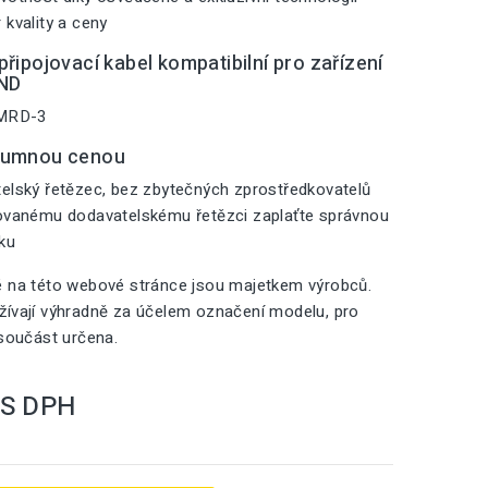
 kvality a ceny
řipojovací kabel kompatibilní pro zařízení
ND
 MRD-3
zumnou cenou
elský řetězec, bez zbytečných zprostředkovatelů
zovanému dodavatelskému řetězci zaplaťte správnou
iku
é na této webové stránce jsou majetkem výrobců.
ívají výhradně za účelem označení modelu, pro
 součást určena.
S DPH