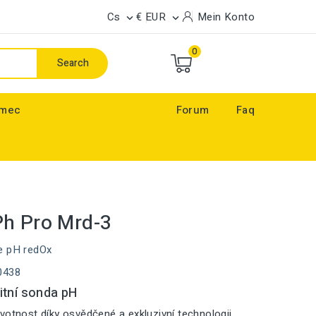
Cs
€ EUR
Mein Konto


0
Search
ímec
Forum
Faq
h Pro Mrd-3
e pH redOx
0438
itní sonda pH
votnost díky osvědčené a exkluzivní technologii