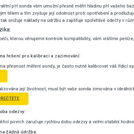
alitní pH sonda vám umožní přesně měřit hladinu pH vašeho bazé
m tělem a tím zvyšuje její odolnost proti opotřebení a prodlužuje 
 tak snižuje náklady na údržbu a zajišťuje spolehlivé odečty v růz
zika:
éči, kterou věnujeme kontrole kompatibility, vám vrátíme peníze
a řešení pro kalibraci a zazimování:
ěna přesnost měření sondy, je často nutné kalibrovat váš řídicí s
lizována její životnost, musí být vaše sonda zimována v ideální
PŘEČTĚTE
doba odezvy:
měřicí povrch zaručuje rychlou dobu odezvy a velmi stabilní hodno
na žádná údržba: