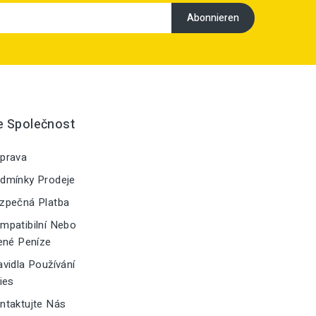
e Společnost
prava
dmínky Prodeje
zpečná Platba
patibilní Nebo
ené Peníze
vidla Používání
ies
taktujte Nás