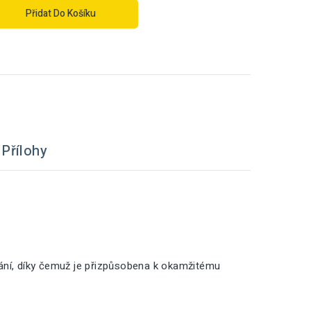
Přidat Do Košíku
Přílohy
vání, díky čemuž je přizpůsobena k okamžitému