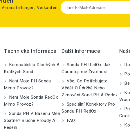
elden
zu Veranstaltungen, Verkäufen
Technické Informace
Další Informace
Naš
Kompatibilita Dlouhých A
Sonda PH RedOx: Jak
Do
Krátkých Sond
Garantujeme Životnost
Po
Není Moje PH Sonda
Vše, Co Potřebujete
Be
Mimo Provoz?
Vědět O Údržbě Nebo
Kom
Zimování Sond PH A Redox
Není Moje Sonda RedOx
Vrác
Mimo Provoz?
Speciální Konektory Pro
Pra
Sondu PH RedOx
Sonda PH V Bazénu Měří
Cook
Špatně? Bludné Proudy A
FAQ
Kon
Řešení