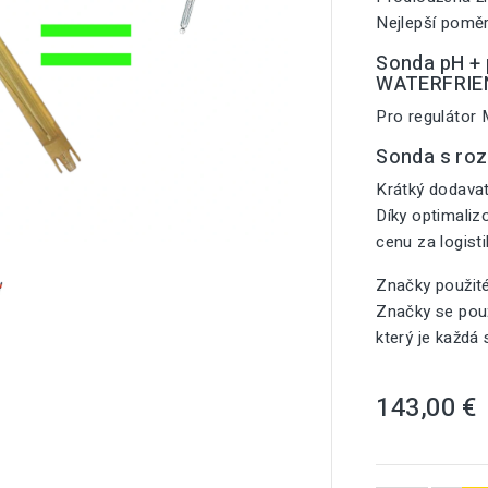
Nejlepší poměr
Sonda pH + p
WATERFRIE
Pro regulátor
Sonda s ro
Krátký dodavat
Díky optimali

cenu za logist
Značky použit
Značky se použ
který je každá
143,00 €