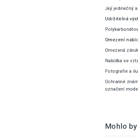
Její jedinečný 
Udržitelná výs
Polykarbonátové
Omezení nabíd
Omezená záruka
Nabídka se vzt
Fotografie a il
Ochranné známk
označení modelu
Mohlo by 