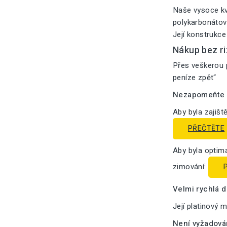
Naše vysoce kv
polykarbonátový
Její konstrukce
Nákup bez ri
Přes veškerou p
peníze zpět“
Nezapomeňte n
Aby byla zajišt
PŘEČTĚTE
Aby byla optima
zimování:
Velmi rychlá 
Její platinový 
Není vyžadová