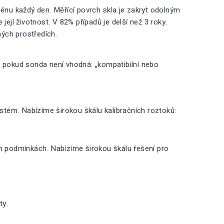
nu každý den. Měřící povrch skla je zakryt odolným
její životnost. V 82% případů je delší než 3 roky.
ných prostředích.
, pokud sonda není vhodná: „kompatibilní nebo
ystém. Nabízíme širokou škálu kalibračních roztoků:
ch podmínkách. Nabízíme širokou škálu řešení pro
ty.