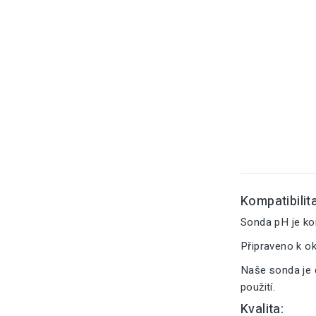
Kompatibilita
Sonda pH je ko
Připraveno k o
Naše sonda je 
použití.
Kvalita: