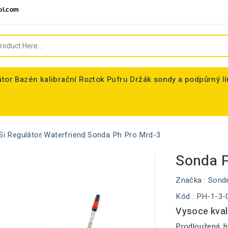
ol.com
átor
Bazén kalibrační Roztok Pufru
Držák sondy a podpůrný l
Si Regulátor
Waterfriend
Sonda Ph Pro Mrd-3
Sonda P
Značka :
Sond
Kód
: PH-1-3-
Vysoce kval
Prodloužená ži