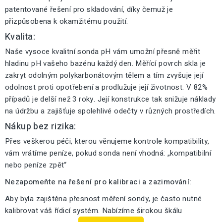
patentované řešení pro skladování, díky čemuž je
přizpůsobena k okamžitému použití.
Kvalita:
Naše vysoce kvalitní sonda pH vám umožní přesně měřit
hladinu pH vašeho bazénu každý den. Měřící povrch skla je
zakryt odolným polykarbonátovým tělem a tím zvyšuje její
odolnost proti opotřebení a prodlužuje její životnost. V 82%
případů je delší než 3 roky. Její konstrukce tak snižuje náklady
na údržbu a zajišťuje spolehlivé odečty v různých prostředích.
Nákup bez rizika:
Přes veškerou péči, kterou věnujeme kontrole kompatibility,
vám vrátíme peníze, pokud sonda není vhodná: „kompatibilní
nebo peníze zpět“
Nezapomeňte na řešení pro kalibraci a zazimování:
Aby byla zajištěna přesnost měření sondy, je často nutné
kalibrovat váš řídicí systém. Nabízíme širokou škálu