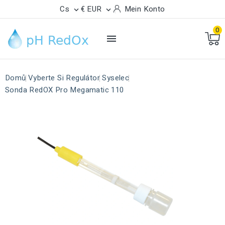
Cs
€ EUR
Mein Konto


0

Domů
Vyberte Si Regulátor
Syselec
Sonda RedOX Pro Megamatic 110