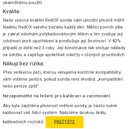
okamžitému použití.
Kvalita:
Naše vysoce kvalitní RedOX sonda vám umožní přesně měřit
hladinu RedOX vašeho bazénu každý den. Měřící povrch skla
je zakryt odolným polykarbonátovým tělem a tím zvyšuje její
odolnost proti opotřebení a prodlužuje její životnost. V 82%
případů je delší než 3 roky. Její konstrukce tak snižuje náklady
na údržbu a zajišťuje spolehlivé odečty v různých prostředích.
Nákup bez rizika:
Přes veškerou péči, kterou věnujeme kontrole kompatibility,
vám vrátíme peníze, pokud sonda není vhodná: „kompatibilní
nebo peníze zpět“
Nezapomeňte na řešení pro kalibraci a zazimování:
Aby byla zajištěna přesnost měření sondy, je často nutné
kalibrovat váš řídicí systém. Nabízíme širokou škálu
kalibračních roztoků:
PŘEČTĚTE