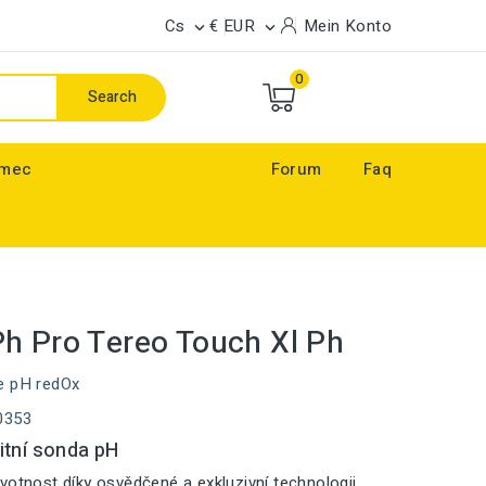
Cs
€ EUR
Mein Konto


0
Search
ímec
Forum
Faq
h Pro Tereo Touch Xl Ph
e pH redOx
0353
itní sonda pH
votnost díky osvědčené a exkluzivní technologii