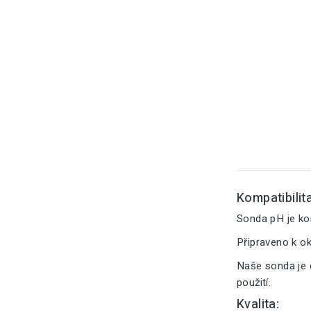
Kompatibilita
Sonda pH je ko
Připraveno k o
Naše sonda je 
použití.
Kvalita: