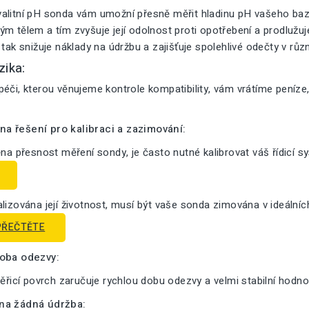
alitní pH sonda vám umožní přesně měřit hladinu pH vašeho bazé
m tělem a tím zvyšuje její odolnost proti opotřebení a prodlužuje 
 tak snižuje náklady na údržbu a zajišťuje spolehlivé odečty v růz
zika:
éči, kterou věnujeme kontrole kompatibility, vám vrátíme peníze
a řešení pro kalibraci a zazimování:
ěna přesnost měření sondy, je často nutné kalibrovat váš řídicí s
lizována její životnost, musí být vaše sonda zimována v ideální
PŘEČTĚTE
doba odezvy:
měřicí povrch zaručuje rychlou dobu odezvy a velmi stabilní hodno
na žádná údržba: