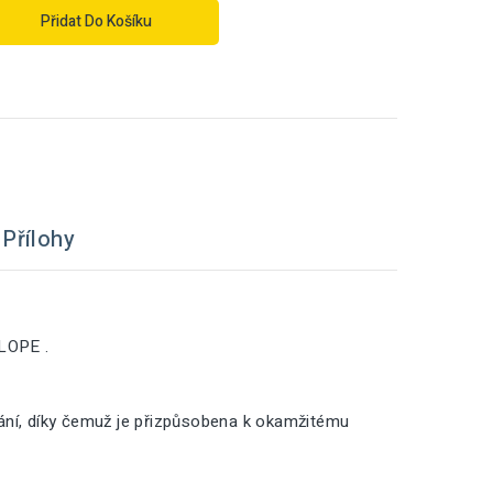
Přidat Do Košíku
Přílohy
LOPE .
vání, díky čemuž je přizpůsobena k okamžitému