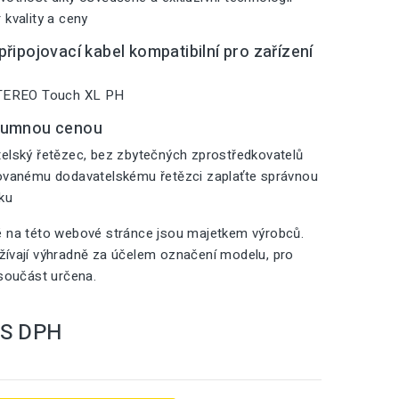
 kvality a ceny
řipojovací kabel kompatibilní pro zařízení
 TEREO Touch XL PH
zumnou cenou
elský řetězec, bez zbytečných zprostředkovatelů
zovanému dodavatelskému řetězci zaplaťte správnou
iku
é na této webové stránce jsou majetkem výrobců.
ívají výhradně za účelem označení modelu, pro
 součást určena.
S DPH