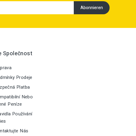
e Společnost
prava
dmínky Prodeje
zpečná Platba
patibilní Nebo
ené Peníze
vidla Používání
ies
taktujte Nás