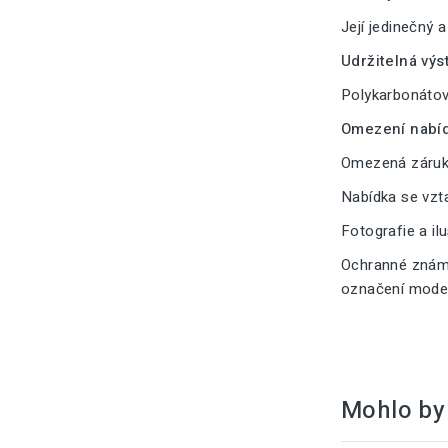
Její jedinečný 
Udržitelná výs
Polykarbonátové
Omezení nabíd
Omezená záruka
Nabídka se vzt
Fotografie a il
Ochranné známk
označení modelu
Mohlo by 