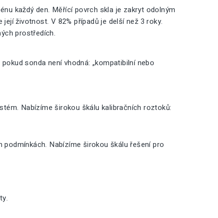
nu každý den. Měřící povrch skla je zakryt odolným
její životnost. V 82% případů je delší než 3 roky.
ných prostředích.
, pokud sonda není vhodná: „kompatibilní nebo
ystém. Nabízíme širokou škálu kalibračních roztoků:
ch podmínkách. Nabízíme širokou škálu řešení pro
ty.