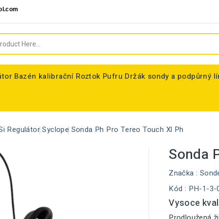
ol.com
átor
Bazén kalibrační Roztok Pufru
Držák sondy a podpůrný l
Si Regulátor
Syclope
Sonda Ph Pro Tereo Touch Xl Ph
Sonda P
Značka :
Sond
Kód
: PH-1-3-
Vysoce kval
Prodloužená ži