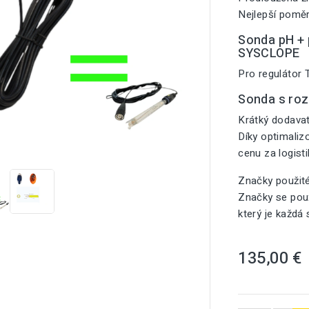
Nejlepší poměr
Sonda pH + p
SYSCLOPE
Pro regulátor
Sonda s ro
Krátký dodavat
Díky optimali

cenu za logist
Značky použit
Značky se použ
který je každá
135,00 €