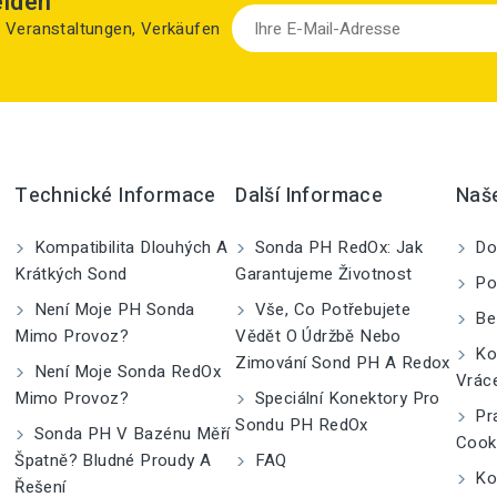
elden
zu Veranstaltungen, Verkäufen
Technické Informace
Další Informace
Naš
Kompatibilita Dlouhých A
Sonda PH RedOx: Jak
Do
Krátkých Sond
Garantujeme Životnost
Po
Není Moje PH Sonda
Vše, Co Potřebujete
Be
Mimo Provoz?
Vědět O Údržbě Nebo
Kom
Zimování Sond PH A Redox
Není Moje Sonda RedOx
Vrác
Mimo Provoz?
Speciální Konektory Pro
Pra
Sondu PH RedOx
Sonda PH V Bazénu Měří
Cook
Špatně? Bludné Proudy A
FAQ
Kon
Řešení