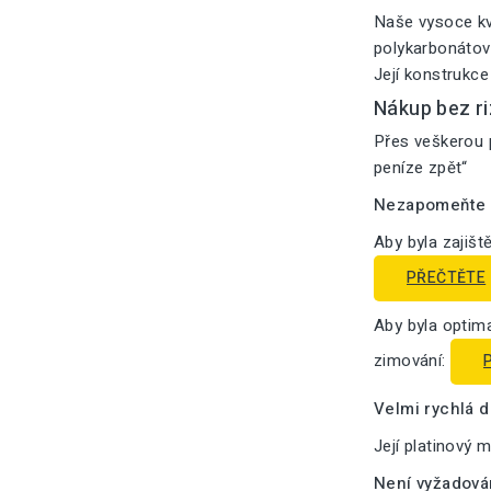
Naše vysoce kv
polykarbonátový
Její konstrukce
Nákup bez ri
Přes veškerou p
peníze zpět“
Nezapomeňte n
Aby byla zajišt
PŘEČTĚTE
Aby byla optima
zimování:
Velmi rychlá 
Její platinový 
Není vyžadová