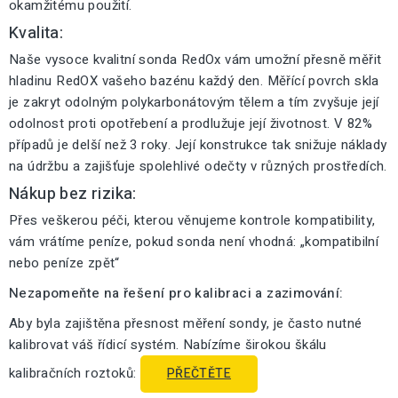
okamžitému použití.
Kvalita:
Naše vysoce kvalitní sonda RedOx vám umožní přesně měřit
hladinu RedOX vašeho bazénu každý den. Měřící povrch skla
je zakryt odolným polykarbonátovým tělem a tím zvyšuje její
odolnost proti opotřebení a prodlužuje její životnost. V 82%
případů je delší než 3 roky. Její konstrukce tak snižuje náklady
na údržbu a zajišťuje spolehlivé odečty v různých prostředích.
Nákup bez rizika:
Přes veškerou péči, kterou věnujeme kontrole kompatibility,
vám vrátíme peníze, pokud sonda není vhodná: „kompatibilní
nebo peníze zpět“
Nezapomeňte na řešení pro kalibraci a zazimování:
Aby byla zajištěna přesnost měření sondy, je často nutné
kalibrovat váš řídicí systém. Nabízíme širokou škálu
kalibračních roztoků:
PŘEČTĚTE