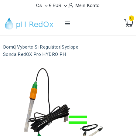
Cs
€ EUR
Mein Konto


0

Domů
Vyberte Si Regulátor
Syclope
Sonda RedOX Pro HYDRO PH