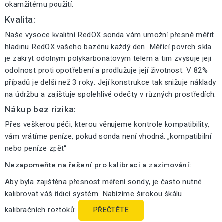
okamžitému použití.
Kvalita:
Naše vysoce kvalitní RedOX sonda vám umožní přesně měřit
hladinu RedOX vašeho bazénu každý den. Měřící povrch skla
je zakryt odolným polykarbonátovým tělem a tím zvyšuje její
odolnost proti opotřebení a prodlužuje její životnost. V 82%
případů je delší než 3 roky. Její konstrukce tak snižuje náklady
na údržbu a zajišťuje spolehlivé odečty v různých prostředích.
Nákup bez rizika:
Přes veškerou péči, kterou věnujeme kontrole kompatibility,
vám vrátíme peníze, pokud sonda není vhodná: „kompatibilní
nebo peníze zpět“
Nezapomeňte na řešení pro kalibraci a zazimování:
Aby byla zajištěna přesnost měření sondy, je často nutné
kalibrovat váš řídicí systém. Nabízíme širokou škálu
kalibračních roztoků:
PŘEČTĚTE