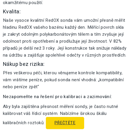
okamžitému použití.
Kvalita:
Naše vysoce kvalitní RedOX sonda vám umožní přesně měřit
hladinu RedOX vašeho bazénu každý den. Měřící povrch skla
je zakryt odolným polykarbonátovým tělem a tím zvyšuje její
odolnost proti opotřebení a prodlužuje její životnost. V 82%
případů je delší než 3 roky. Její konstrukce tak snižuje náklady
na údržbu a zajišťuje spolehlivé odečty v různých prostředích.
Nákup bez rizika:
Přes veškerou péči, kterou věnujeme kontrole kompatibility,
vám vrátíme peníze, pokud sonda není vhodná: „kompatibilní
nebo peníze zpět“
Nezapomeňte na řešení pro kalibraci a zazimování:
Aby byla zajištěna přesnost měření sondy, je často nutné
kalibrovat váš řídicí systém. Nabízíme širokou škálu
kalibračních roztoků:
PŘEČTĚTE