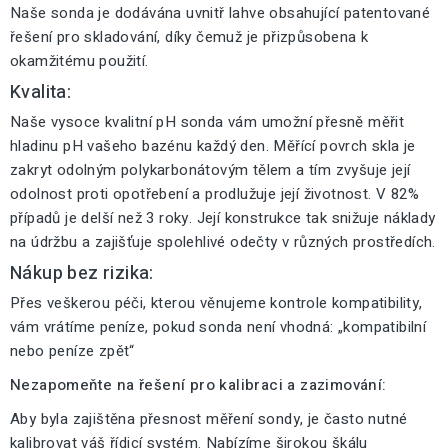
Naše sonda je dodávána uvnitř lahve obsahující patentované
řešení pro skladování, díky čemuž je přizpůsobena k
okamžitému použití.
Kvalita:
Naše vysoce kvalitní pH sonda vám umožní přesně měřit
hladinu pH vašeho bazénu každý den. Měřící povrch skla je
zakryt odolným polykarbonátovým tělem a tím zvyšuje její
odolnost proti opotřebení a prodlužuje její životnost. V 82%
případů je delší než 3 roky. Její konstrukce tak snižuje náklady
na údržbu a zajišťuje spolehlivé odečty v různých prostředích.
Nákup bez rizika:
Přes veškerou péči, kterou věnujeme kontrole kompatibility,
vám vrátíme peníze, pokud sonda není vhodná: „kompatibilní
nebo peníze zpět“
Nezapomeňte na řešení pro kalibraci a zazimování:
Aby byla zajištěna přesnost měření sondy, je často nutné
kalibrovat váš řídicí systém. Nabízíme širokou škálu