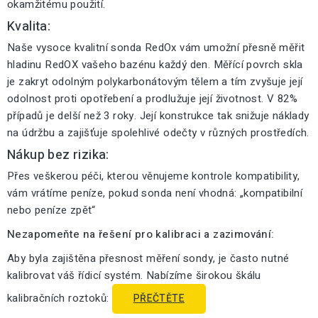
okamžitému použití.
Kvalita:
Naše vysoce kvalitní sonda RedOx vám umožní přesně měřit
hladinu RedOX vašeho bazénu každý den. Měřící povrch skla
je zakryt odolným polykarbonátovým tělem a tím zvyšuje její
odolnost proti opotřebení a prodlužuje její životnost. V 82%
případů je delší než 3 roky. Její konstrukce tak snižuje náklady
na údržbu a zajišťuje spolehlivé odečty v různých prostředích.
Nákup bez rizika:
Přes veškerou péči, kterou věnujeme kontrole kompatibility,
vám vrátíme peníze, pokud sonda není vhodná: „kompatibilní
nebo peníze zpět“
Nezapomeňte na řešení pro kalibraci a zazimování:
Aby byla zajištěna přesnost měření sondy, je často nutné
kalibrovat váš řídicí systém. Nabízíme širokou škálu
kalibračních roztoků:
PŘEČTĚTE