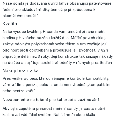
Naše sonda je dodávána uvnitř lahve obsahující patentované
řešení pro skladování, díky čemuž je přizpůsobena k
okamžitému použití.
Kvalita:
Naše vysoce kvalitní pH sonda vám umožní přesně měřit
hladinu pH vašeho bazénu každý den. Měřící povrch skla je
zakryt odolným polykarbonátovým tělem a tím zvyšuje její
odolnost proti opotřebení a prodlužuje její životnost. V 82%
případů je delší než 3 roky. Její konstrukce tak snižuje náklady
na údržbu a zajišťuje spolehlivé odečty v různých prostředích.
Nákup bez rizika:
Přes veškerou péči, kterou věnujeme kontrole kompatibility,
vám vrátíme peníze, pokud sonda není vhodná: „kompatibilní
nebo peníze zpět“
Nezapomeňte na řešení pro kalibraci a zazimování:
Aby byla zajištěna přesnost měření sondy, je často nutné
kalibrovat váš řídicí systém. Nabízíme širokou škálu