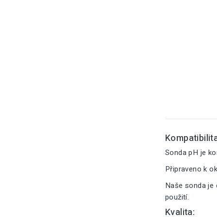
Kompatibilita
Sonda pH je k
Připraveno k o
Naše sonda je 
použití.
Kvalita: