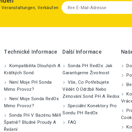
elden
zu Veranstaltungen, Verkäufen
Technické Informace
Další Informace
Naš
Kompatibilita Dlouhých A
Sonda PH RedOx: Jak
Do
Krátkých Sond
Garantujeme Životnost
Po
Není Moje PH Sonda
Vše, Co Potřebujete
Be
Mimo Provoz?
Vědět O Údržbě Nebo
Kom
Zimování Sond PH A Redox
Není Moje Sonda RedOx
Vrác
Mimo Provoz?
Speciální Konektory Pro
Pra
Sondu PH RedOx
Sonda PH V Bazénu Měří
Cook
Špatně? Bludné Proudy A
FAQ
Kon
Řešení