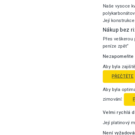
Naše vysoce kv
polykarbonátový
Její konstrukce
Nákup bez ri
Přes veškerou p
peníze zpět“
Nezapomeňte n
Aby byla zajišt
PŘEČTĚTE
Aby byla optima
zimování:
Velmi rychlá 
Její platinový 
Není vyžadová