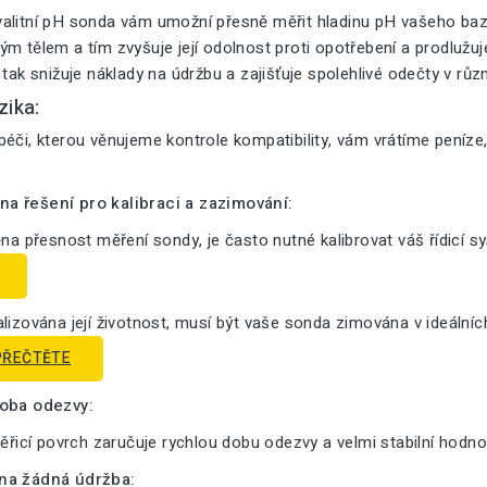
alitní pH sonda vám umožní přesně měřit hladinu pH vašeho bazé
m tělem a tím zvyšuje její odolnost proti opotřebení a prodlužuje 
 tak snižuje náklady na údržbu a zajišťuje spolehlivé odečty v růz
zika:
éči, kterou věnujeme kontrole kompatibility, vám vrátíme peníze
a řešení pro kalibraci a zazimování:
ěna přesnost měření sondy, je často nutné kalibrovat váš řídicí s
lizována její životnost, musí být vaše sonda zimována v ideální
PŘEČTĚTE
doba odezvy:
měřicí povrch zaručuje rychlou dobu odezvy a velmi stabilní hodno
na žádná údržba: