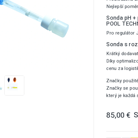
Nejlepší poměr
Sonda pH + p
POOL TECH
Pro regulátor
Sonda s ro
Krátký dodavat
Díky optimali

cenu za logist
Značky použit
Značky se použ
který je každá
85,00 €