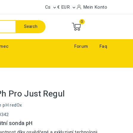
Cs
€ EUR
Mein Konto


0
Search
ímec
Forum
Faq
h Pro Just Regul
e pH redOx
0342
itní sonda pH
votnost díky osvědčené a exkluzivní technologii