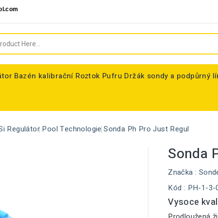
ol.com
átor
Bazén kalibrační Roztok Pufru
Držák sondy a podpůrný l
Si Regulátor
Pool Technologie
Sonda Ph Pro Just Regul
Sonda P
Značka :
Sond
Kód
: PH-1-3-
Vysoce kval
Prodloužená ži