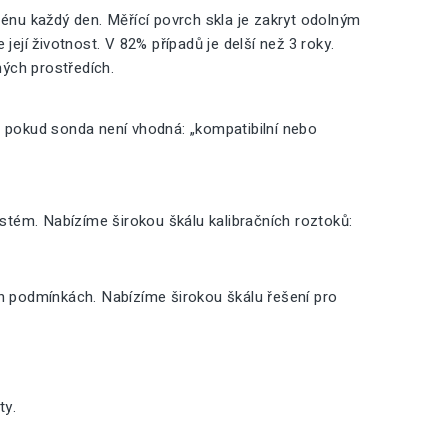
nu každý den. Měřící povrch skla je zakryt odolným
její životnost. V 82% případů je delší než 3 roky.
ných prostředích.
, pokud sonda není vhodná: „kompatibilní nebo
ystém. Nabízíme širokou škálu kalibračních roztoků:
ch podmínkách. Nabízíme širokou škálu řešení pro
ty.