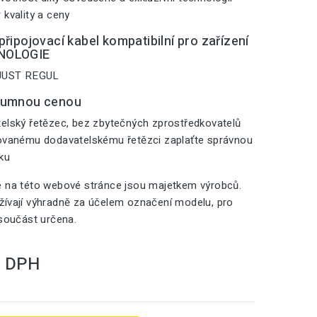
 kvality a ceny
řipojovací kabel kompatibilní pro zařízení
NOLOGIE
 JUST REGUL
zumnou cenou
elský řetězec, bez zbytečných zprostředkovatelů
zovanému dodavatelskému řetězci zaplaťte správnou
iku
é na této webové stránce jsou majetkem výrobců.
ívají výhradně za účelem označení modelu, pro
 součást určena.
S DPH