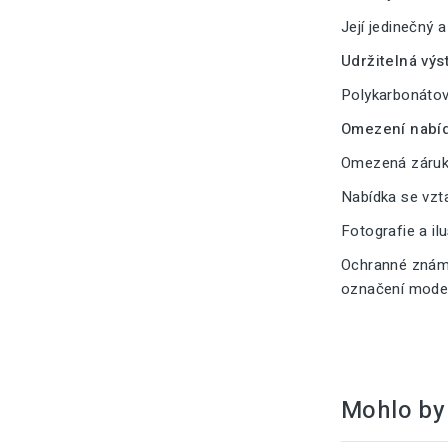
Její jedinečný 
Udržitelná výs
Polykarbonátové
Omezení nabíd
Omezená záruka
Nabídka se vzt
Fotografie a il
Ochranné známk
označení modelu
Mohlo by 