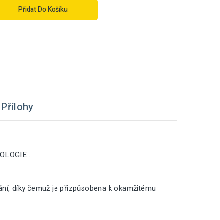
Přidat Do Košíku
Přílohy
NOLOGIE .
vání, díky čemuž je přizpůsobena k okamžitému