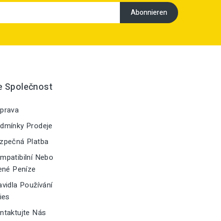
e Společnost
prava
dmínky Prodeje
zpečná Platba
patibilní Nebo
ené Peníze
vidla Používání
ies
taktujte Nás