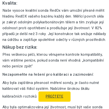
Kvalita:
Naše vysoce kvalitní sonda RedOx vám umožní přesně měřit
hladinu RedOX vašeho bazénu každý den. Měřící povrch skla
je zakryt odolným polykarbonátovým tělem a tím zvyšuje její
odolnost proti opotřebení a prodlužuje její životnost. V 82%
případů je delší než 3 roky. Její konstrukce tak snižuje náklady
na údržbu a zajišťuje spolehlivé odečty v různých prostředích.
Nákup bez rizika:
Přes veškerou péči, kterou věnujeme kontrole kompatibility,
vám vrátíme peníze, pokud sonda není vhodná: „kompatibilní
nebo peníze zpět“
Nezapomeňte na řešení pro kalibraci a zazimování:
Aby byla zajištěna přesnost měření sondy, je často nutné
kalibrovat váš řídicí systém. Nabízíme širokou škálu
kalibračních roztoků:
PŘEČTĚTE
Aby byla optimalizována její životnost, musí být vaše sonda