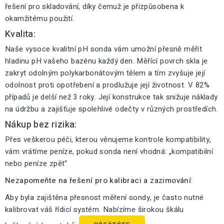
řešení pro skladování, díky čemuž je přizpůsobena k
okamžitému použití.
Kvalita:
Naše vysoce kvalitní pH sonda vám umožní přesně měřit
hladinu pH vašeho bazénu každý den. Měřící povrch skla je
zakryt odolným polykarbonátovým tělem a tím zvyšuje její
odolnost proti opotřebení a prodlužuje její životnost. V 82%
případů je delší než 3 roky. Její konstrukce tak snižuje náklady
na údržbu a zajišťuje spolehlivé odečty v různých prostředích.
Nákup bez rizika:
Přes veškerou péči, kterou věnujeme kontrole kompatibility,
vám vrátíme peníze, pokud sonda není vhodná: „kompatibilní
nebo peníze zpět“
Nezapomeňte na řešení pro kalibraci a zazimování:
Aby byla zajištěna přesnost měření sondy, je často nutné
kalibrovat váš řídicí systém. Nabízíme širokou škálu