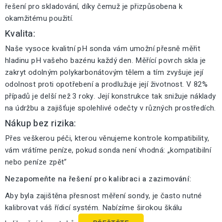
řešení pro skladování, díky čemuž je přizpůsobena k
okamžitému použití.
Kvalita:
Naše vysoce kvalitní pH sonda vám umožní přesně měřit
hladinu pH vašeho bazénu každý den. Měřící povrch skla je
zakryt odolným polykarbonátovým tělem a tím zvyšuje její
odolnost proti opotřebení a prodlužuje její životnost. V 82%
případů je delší než 3 roky. Její konstrukce tak snižuje náklady
na údržbu a zajišťuje spolehlivé odečty v různých prostředích.
Nákup bez rizika:
Přes veškerou péči, kterou věnujeme kontrole kompatibility,
vám vrátíme peníze, pokud sonda není vhodná: „kompatibilní
nebo peníze zpět“
Nezapomeňte na řešení pro kalibraci a zazimování:
Aby byla zajištěna přesnost měření sondy, je často nutné
kalibrovat váš řídicí systém. Nabízíme širokou škálu