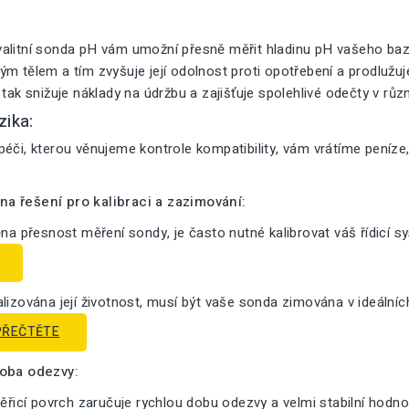
alitní sonda pH vám umožní přesně měřit hladinu pH vašeho bazé
m tělem a tím zvyšuje její odolnost proti opotřebení a prodlužuje 
 tak snižuje náklady na údržbu a zajišťuje spolehlivé odečty v růz
zika:
éči, kterou věnujeme kontrole kompatibility, vám vrátíme peníze
a řešení pro kalibraci a zazimování:
ěna přesnost měření sondy, je často nutné kalibrovat váš řídicí s
lizována její životnost, musí být vaše sonda zimována v ideální
PŘEČTĚTE
doba odezvy:
měřicí povrch zaručuje rychlou dobu odezvy a velmi stabilní hodno