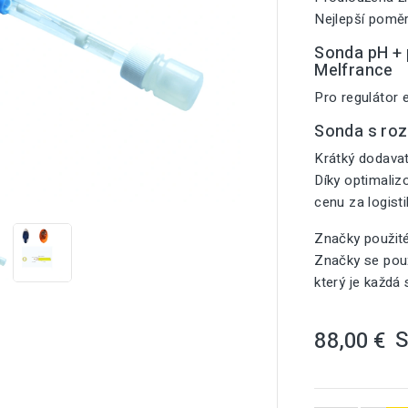
Nejlepší poměr
Sonda pH + p
Melfrance
Pro regulátor
Sonda s ro
Krátký dodavat
Díky optimali

cenu za logist
Značky použit
Značky se použ
který je každá
88,00 €