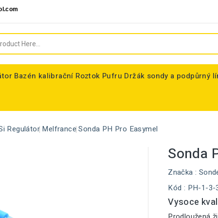
ol.com
átor
Bazén kalibrační Roztok Pufru
Držák sondy a podpůrný l
Si Regulátor
Melfrance
Sonda PH Pro Easymel
Sonda 
Značka :
Sond
Kód
: PH-1-3-
Vysoce kval
Prodloužená ži