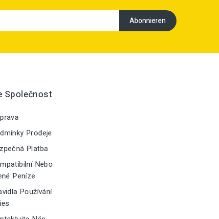
e Společnost
prava
dmínky Prodeje
zpečná Platba
patibilní Nebo
ené Peníze
vidla Používání
ies