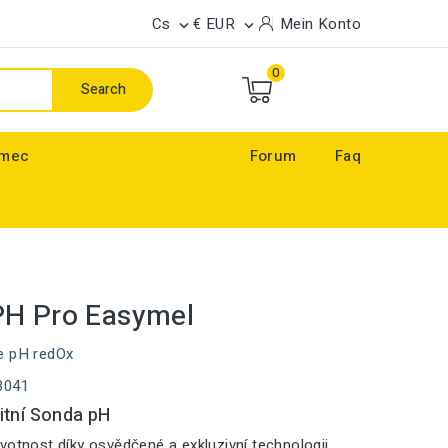
Cs
€ EUR
Mein Konto


0
Search
ímec
Forum
Faq
PH Pro Easymel
e pH redOx
3041
itní Sonda pH
votnost díky osvědčené a exkluzivní technologii