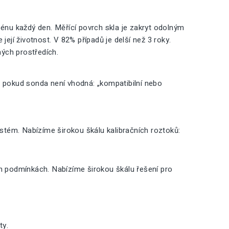
nu každý den. Měřící povrch skla je zakryt odolným
její životnost. V 82% případů je delší než 3 roky.
ných prostředích.
, pokud sonda není vhodná: „kompatibilní nebo
ystém. Nabízíme širokou škálu kalibračních roztoků:
ch podmínkách. Nabízíme širokou škálu řešení pro
ty.