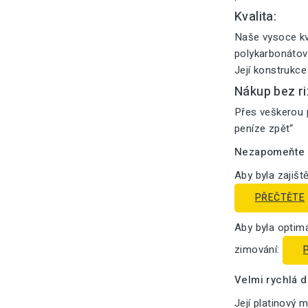
Kvalita:
Naše vysoce kv
polykarbonátový
Její konstrukce
Nákup bez ri
Přes veškerou p
peníze zpět“
Nezapomeňte n
Aby byla zajišt
PŘEČTĚTE
Aby byla optima
zimování:
Velmi rychlá 
Její platinový 