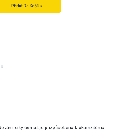
Přidat Do Košíku
tu
adování, díky čemuž je přizpůsobena k okamžitému