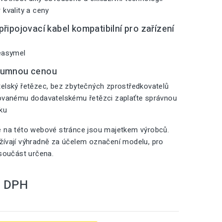
 kvality a ceny
řipojovací kabel kompatibilní pro zařízení
 easymel
zumnou cenou
elský řetězec, bez zbytečných zprostředkovatelů
zovanému dodavatelskému řetězci zaplaťte správnou
iku
é na této webové stránce jsou majetkem výrobců.
ívají výhradně za účelem označení modelu, pro
 součást určena.
S DPH