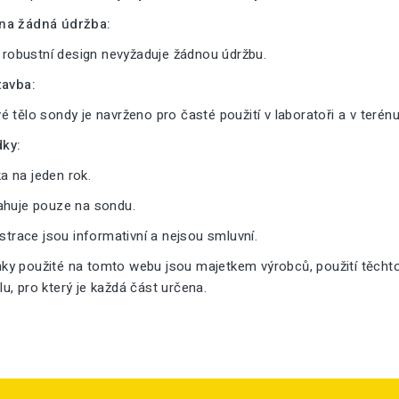
na žádná údržba:
a robustní design nevyžaduje žádnou údržbu.
tavba:
 tělo sondy je navrženo pro časté použití v laboratoři a v terénu
ky:
 na jeden rok.
ahuje pouze na sondu.
ustrace jsou informativní a nejsou smluvní.
y použité na tomto webu jsou majetkem výrobců, použití těcht
, pro který je každá část určena.