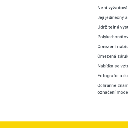
Není vyžadová
Její jedinečný 
Udržitelná výs
Polykarbonátové
Omezení nabíd
Omezená záruka
Nabídka se vzt
Fotografie a il
Ochranné známk
označení modelu