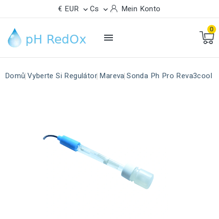
€ EUR
Cs
Mein Konto


0

Domů
Vyberte Si Regulátor
Mareva
Sonda Ph Pro Reva3cool