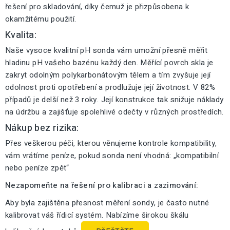
řešení pro skladování, díky čemuž je přizpůsobena k
okamžitému použití.
Kvalita:
Naše vysoce kvalitní pH sonda vám umožní přesně měřit
hladinu pH vašeho bazénu každý den. Měřící povrch skla je
zakryt odolným polykarbonátovým tělem a tím zvyšuje její
odolnost proti opotřebení a prodlužuje její životnost. V 82%
případů je delší než 3 roky. Její konstrukce tak snižuje náklady
na údržbu a zajišťuje spolehlivé odečty v různých prostředích.
Nákup bez rizika:
Přes veškerou péči, kterou věnujeme kontrole kompatibility,
vám vrátíme peníze, pokud sonda není vhodná: „kompatibilní
nebo peníze zpět“
Nezapomeňte na řešení pro kalibraci a zazimování:
Aby byla zajištěna přesnost měření sondy, je často nutné
kalibrovat váš řídicí systém. Nabízíme širokou škálu