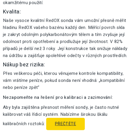
okamžitému použití.
Kvalita:
Naše vysoce kvalitní RedOX sonda vám umožní přesně měřit
hladinu RedOX vašeho bazénu každý den. Měřící povrch skla
je zakryt odolným polykarbonátovým tělem a tím zvyšuje její
odolnost proti opotřebení a prodlužuje její životnost. V 82%
případů je delší než 3 roky. Její konstrukce tak snižuje náklady
na údržbu a zajišťuje spolehlivé odečty v různých prostředích.
Nákup bez rizika:
Přes veškerou péči, kterou věnujeme kontrole kompatibility,
vám vrátíme peníze, pokud sonda není vhodná: „kompatibilní
nebo peníze zpět“
Nezapomeňte na řešení pro kalibraci a zazimování:
Aby byla zajištěna přesnost měření sondy, je často nutné
kalibrovat váš řídicí systém. Nabízíme širokou škálu
kalibračních roztoků:
PŘEČTĚTE