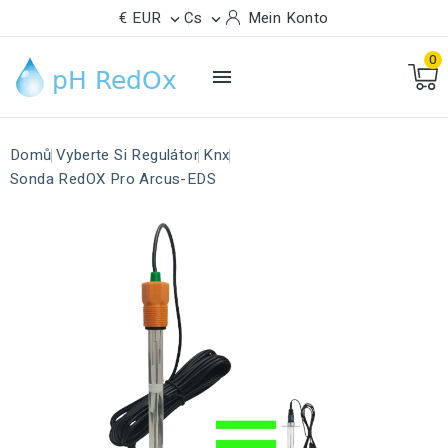
€ EUR
Cs
Mein Konto


0

Domů
Vyberte Si Regulátor
Knx
Sonda RedOX Pro Arcus-EDS