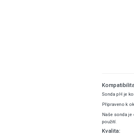
Kompatibilita
Sonda pH je ko
Připraveno k o
Naše sonda je 
použití.
Kvalita: