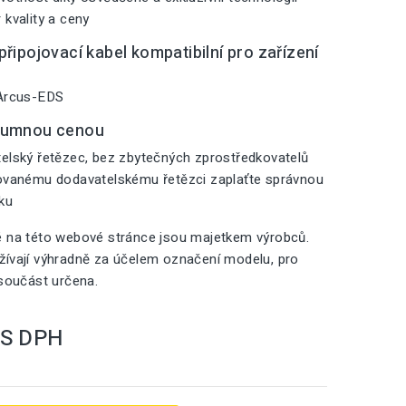
 kvality a ceny
řipojovací kabel kompatibilní pro zařízení
 Arcus-EDS
zumnou cenou
elský řetězec, bez zbytečných zprostředkovatelů
zovanému dodavatelskému řetězci zaplaťte správnou
iku
é na této webové stránce jsou majetkem výrobců.
ívají výhradně za účelem označení modelu, pro
 součást určena.
S DPH