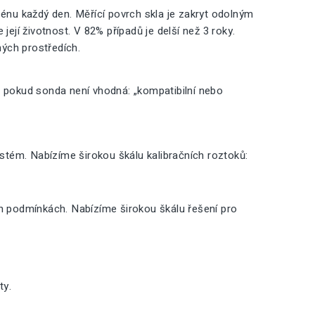
nu každý den. Měřící povrch skla je zakryt odolným
její životnost. V 82% případů je delší než 3 roky.
ných prostředích.
, pokud sonda není vhodná: „kompatibilní nebo
ystém. Nabízíme širokou škálu kalibračních roztoků:
ch podmínkách. Nabízíme širokou škálu řešení pro
ty.