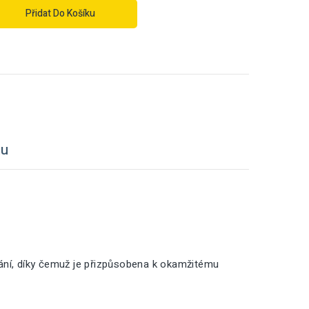
Přidat Do Košíku
tu
vání, díky čemuž je přizpůsobena k okamžitému