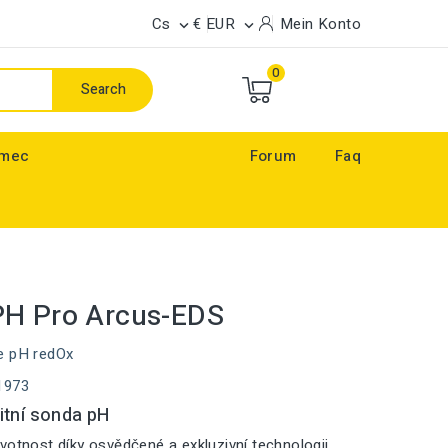
Cs
€ EUR
Mein Konto


0
Search
ímec
Forum
Faq
PH Pro Arcus-EDS
e pH redOx
1973
itní sonda pH
votnost díky osvědčené a exkluzivní technologii