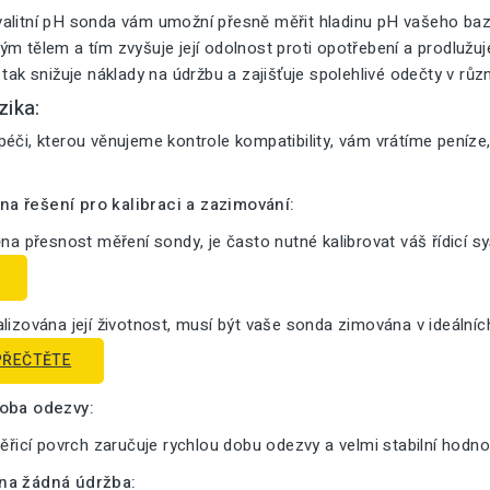
alitní pH sonda vám umožní přesně měřit hladinu pH vašeho bazé
m tělem a tím zvyšuje její odolnost proti opotřebení a prodlužuje 
 tak snižuje náklady na údržbu a zajišťuje spolehlivé odečty v růz
zika:
éči, kterou věnujeme kontrole kompatibility, vám vrátíme peníze
a řešení pro kalibraci a zazimování:
ěna přesnost měření sondy, je často nutné kalibrovat váš řídicí s
lizována její životnost, musí být vaše sonda zimována v ideální
PŘEČTĚTE
doba odezvy:
měřicí povrch zaručuje rychlou dobu odezvy a velmi stabilní hodno
na žádná údržba: