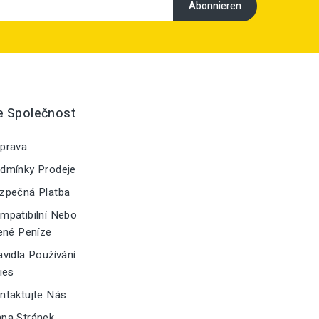
e Společnost
prava
dmínky Prodeje
zpečná Platba
patibilní Nebo
ené Peníze
vidla Používání
ies
taktujte Nás
pa Stránek