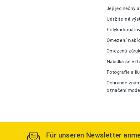
Její jedinečný 
Udržitelná výs
Polykarbonátové
Omezení nabíd
Omezená záruka
Nabídka se vzt
Fotografie a il
Ochranné známk
označení modelu
Für unseren Newsletter anm