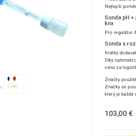
Nejlepší poměr
Sonda pH + p
knx
Pro regulátor
Sonda s ro
Krátký dodavat
Díky optimali

cenu za logist
Značky použit
Značky se použ
který je každá
103,00 €