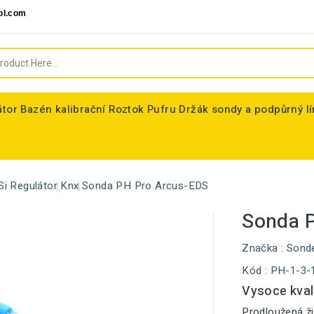
ol.com
átor
Bazén kalibrační Roztok Pufru
Držák sondy a podpůrný l
Si Regulátor
Knx
Sonda PH Pro Arcus-EDS
Sonda 
Značka :
Sond
Kód
: PH-1-3-
Vysoce kval
Prodloužená ži