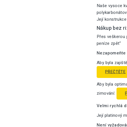
Naše vysoce kv
polykarbonátový
Její konstrukce
Nákup bez ri
Přes veškerou p
peníze zpět“
Nezapomeňte n
Aby byla zajišt
PŘEČTĚTE
Aby byla optima
zimování:
Velmi rychlá 
Její platinový 
Není vyžadová