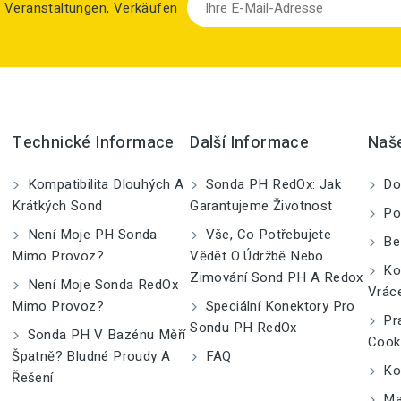
zu Veranstaltungen, Verkäufen
Technické Informace
Další Informace
Naš
Kompatibilita Dlouhých A
Sonda PH RedOx: Jak
Do
Krátkých Sond
Garantujeme Životnost
Po
Není Moje PH Sonda
Vše, Co Potřebujete
Be
Mimo Provoz?
Vědět O Údržbě Nebo
Kom
Zimování Sond PH A Redox
Není Moje Sonda RedOx
Vrác
Mimo Provoz?
Speciální Konektory Pro
Pra
Sondu PH RedOx
Sonda PH V Bazénu Měří
Cook
Špatně? Bludné Proudy A
FAQ
Kon
Řešení
Ma