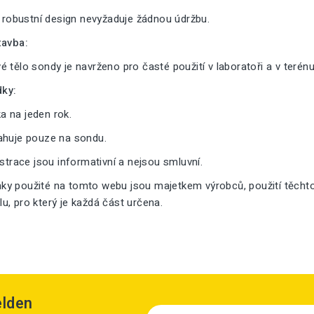
a robustní design nevyžaduje žádnou údržbu.
tavba:
 tělo sondy je navrženo pro časté použití v laboratoři a v terénu
ky:
 na jeden rok.
ahuje pouze na sondu.
ustrace jsou informativní a nejsou smluvní.
y použité na tomto webu jsou majetkem výrobců, použití těcht
, pro který je každá část určena.
elden