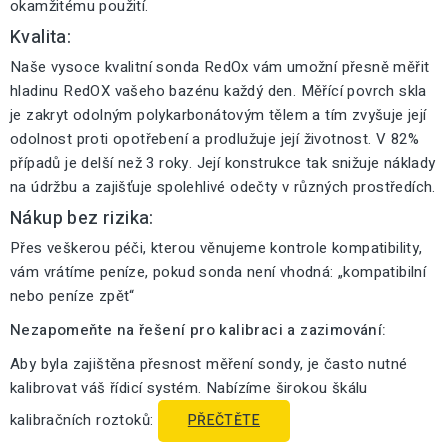
okamžitému použití.
Kvalita:
Naše vysoce kvalitní sonda RedOx vám umožní přesně měřit
hladinu RedOX vašeho bazénu každý den. Měřící povrch skla
je zakryt odolným polykarbonátovým tělem a tím zvyšuje její
odolnost proti opotřebení a prodlužuje její životnost. V 82%
případů je delší než 3 roky. Její konstrukce tak snižuje náklady
na údržbu a zajišťuje spolehlivé odečty v různých prostředích.
Nákup bez rizika:
Přes veškerou péči, kterou věnujeme kontrole kompatibility,
vám vrátíme peníze, pokud sonda není vhodná: „kompatibilní
nebo peníze zpět“
Nezapomeňte na řešení pro kalibraci a zazimování:
Aby byla zajištěna přesnost měření sondy, je často nutné
kalibrovat váš řídicí systém. Nabízíme širokou škálu
kalibračních roztoků:
PŘEČTĚTE