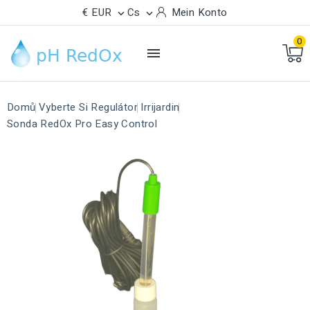
€ EUR
Cs
Mein Konto


0

Domů
Vyberte Si Regulátor
Irrijardin
Sonda RedOx Pro Easy Control