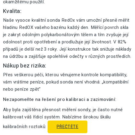
okamžitému použití.
Kvalita:
Naše vysoce kvalitní sonda RedOx vám umožní přesně měřit
hladinu RedOX vašeho bazénu každý den. Měřící povrch skla
je zakryt odolným polykarbonátovým tělem a tím zvyšuje její
odolnost proti opotřebení a prodlužuje její životnost. V 82%
případů je delší než 3 roky. Její konstrukce tak snižuje náklady
na údržbu a zajišťuje spolehlivé odečty v různých prostředích.
Nákup bez rizika:
Přes veškerou péči, kterou věnujeme kontrole kompatibility,
vám vrátíme peníze, pokud sonda není vhodná: „kompatibilní
nebo peníze zpět“
Nezapomeňte na řešení pro kalibraci a zazimování:
Aby byla zajištěna přesnost měření sondy, je často nutné
kalibrovat váš řídicí systém. Nabízíme širokou škálu
kalibračních roztoků:
PŘEČTĚTE