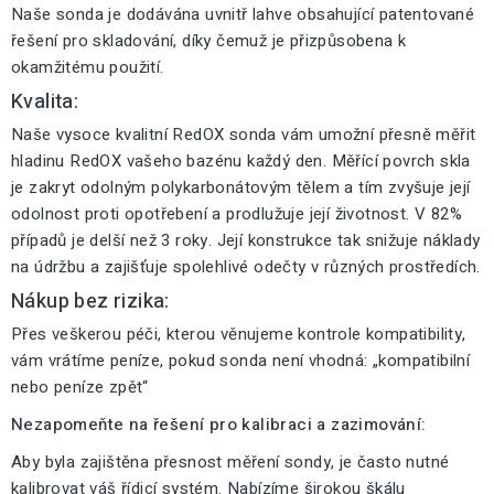
Naše sonda je dodávána uvnitř lahve obsahující patentované
řešení pro skladování, díky čemuž je přizpůsobena k
okamžitému použití.
Kvalita:
Naše vysoce kvalitní RedOX sonda vám umožní přesně měřit
hladinu RedOX vašeho bazénu každý den. Měřící povrch skla
je zakryt odolným polykarbonátovým tělem a tím zvyšuje její
odolnost proti opotřebení a prodlužuje její životnost. V 82%
případů je delší než 3 roky. Její konstrukce tak snižuje náklady
na údržbu a zajišťuje spolehlivé odečty v různých prostředích.
Nákup bez rizika:
Přes veškerou péči, kterou věnujeme kontrole kompatibility,
vám vrátíme peníze, pokud sonda není vhodná: „kompatibilní
nebo peníze zpět“
Nezapomeňte na řešení pro kalibraci a zazimování:
Aby byla zajištěna přesnost měření sondy, je často nutné
kalibrovat váš řídicí systém. Nabízíme širokou škálu