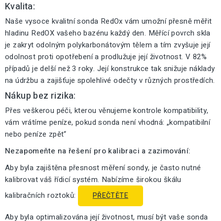
Kvalita:
Naše vysoce kvalitní sonda RedOx vám umožní přesně měřit
hladinu RedOX vašeho bazénu každý den. Měřící povrch skla
je zakryt odolným polykarbonátovým tělem a tím zvyšuje její
odolnost proti opotřebení a prodlužuje její životnost. V 82%
případů je delší než 3 roky. Její konstrukce tak snižuje náklady
na údržbu a zajišťuje spolehlivé odečty v různých prostředích.
Nákup bez rizika:
Přes veškerou péči, kterou věnujeme kontrole kompatibility,
vám vrátíme peníze, pokud sonda není vhodná: „kompatibilní
nebo peníze zpět“
Nezapomeňte na řešení pro kalibraci a zazimování:
Aby byla zajištěna přesnost měření sondy, je často nutné
kalibrovat váš řídicí systém. Nabízíme širokou škálu
kalibračních roztoků:
PŘEČTĚTE
Aby byla optimalizována její životnost, musí být vaše sonda