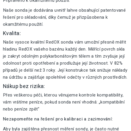
Připraveno k okamžitému použití:
Naše sonda je dodávána uvnitř lahve obsahující patentované
řešení pro skladování, díky čemuž je přizpůsobena k
okamžitému použití.
Kvalita:
Naše vysoce kvalitní RedOX sonda vám umožní přesně měřit
hladinu RedOX vašeho bazénu každý den. Měřící povrch skla
je zakryt odolným polykarbonátovým tělem a tím zvyšuje její
odolnost proti opotřebení a prodlužuje její životnost. V 82%
případů je delší než 3 roky. Její konstrukce tak snižuje náklady
na údržbu a zajišťuje spolehlivé odečty v různých prostředích.
Nákup bez rizika:
Přes veškerou péči, kterou věnujeme kontrole kompatibility,
vám vrátíme peníze, pokud sonda není vhodná: „kompatibilní
nebo peníze zpět“
Nezapomeňte na řešení pro kalibraci a zazimování:
Aby byla zajištěna přesnost měření sondy, je často nutné