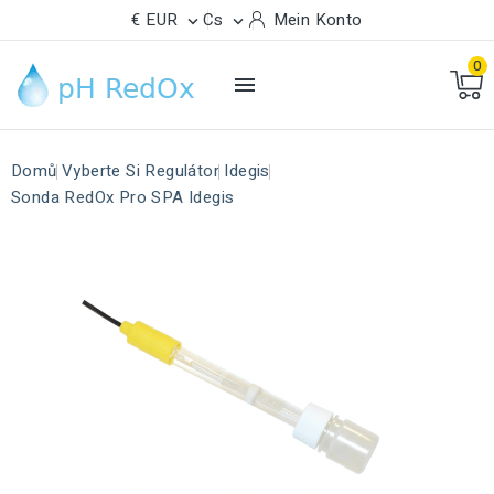
€ EUR
Cs
Mein Konto


0

Domů
Vyberte Si Regulátor
Idegis
Sonda RedOx Pro SPA Idegis