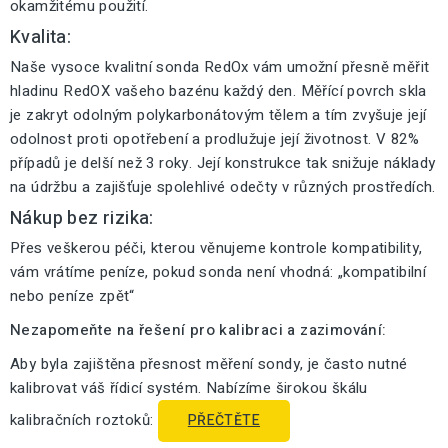
okamžitému použití.
Kvalita:
Naše vysoce kvalitní sonda RedOx vám umožní přesně měřit
hladinu RedOX vašeho bazénu každý den. Měřící povrch skla
je zakryt odolným polykarbonátovým tělem a tím zvyšuje její
odolnost proti opotřebení a prodlužuje její životnost. V 82%
případů je delší než 3 roky. Její konstrukce tak snižuje náklady
na údržbu a zajišťuje spolehlivé odečty v různých prostředích.
Nákup bez rizika:
Přes veškerou péči, kterou věnujeme kontrole kompatibility,
vám vrátíme peníze, pokud sonda není vhodná: „kompatibilní
nebo peníze zpět“
Nezapomeňte na řešení pro kalibraci a zazimování:
Aby byla zajištěna přesnost měření sondy, je často nutné
kalibrovat váš řídicí systém. Nabízíme širokou škálu
kalibračních roztoků:
PŘEČTĚTE