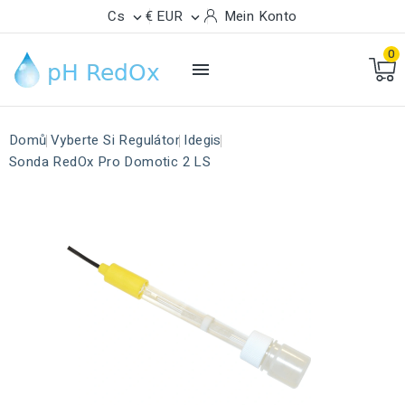
Cs
€ EUR
Mein Konto


0

Domů
Vyberte Si Regulátor
Idegis
Sonda RedOx Pro Domotic 2 LS