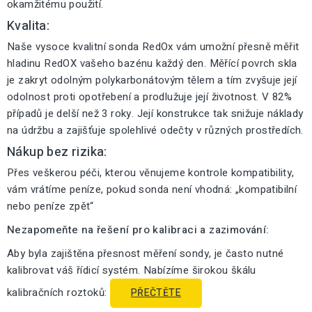
okamžitému použití.
Kvalita:
Naše vysoce kvalitní sonda RedOx vám umožní přesně měřit
hladinu RedOX vašeho bazénu každý den. Měřící povrch skla
je zakryt odolným polykarbonátovým tělem a tím zvyšuje její
odolnost proti opotřebení a prodlužuje její životnost. V 82%
případů je delší než 3 roky. Její konstrukce tak snižuje náklady
na údržbu a zajišťuje spolehlivé odečty v různých prostředích.
Nákup bez rizika:
Přes veškerou péči, kterou věnujeme kontrole kompatibility,
vám vrátíme peníze, pokud sonda není vhodná: „kompatibilní
nebo peníze zpět“
Nezapomeňte na řešení pro kalibraci a zazimování:
Aby byla zajištěna přesnost měření sondy, je často nutné
kalibrovat váš řídicí systém. Nabízíme širokou škálu
kalibračních roztoků:
PŘEČTĚTE