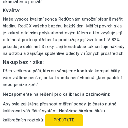
okamžitému použití.
Kvalita:
Naše vysoce kvalitní sonda RedOx vám umožní přesně měřit
hladinu RedOX vašeho bazénu každý den. Měřící povrch skla
je zakryt odolným polykarbonátovým tělem a tím zvyšuje její
odolnost proti opotřebení a prodlužuje její životnost. V 82%
případů je delší než 3 roky. Její konstrukce tak snižuje náklady
na údržbu a zajišťuje spolehlivé odečty v různých prostředích.
Nákup bez rizika:
Přes veškerou péči, kterou věnujeme kontrole kompatibility,
vám vrátíme peníze, pokud sonda není vhodná: „kompatibilní
nebo peníze zpět“
Nezapomeňte na řešení pro kalibraci a zazimování:
Aby byla zajištěna přesnost měření sondy, je často nutné
kalibrovat váš řídicí systém. Nabízíme širokou škálu
kalibračních roztoků:
PŘEČTĚTE