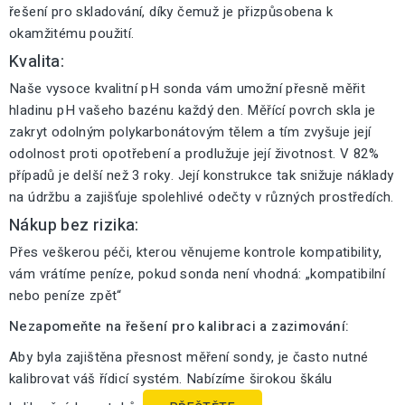
řešení pro skladování, díky čemuž je přizpůsobena k
okamžitému použití.
Kvalita:
Naše vysoce kvalitní pH sonda vám umožní přesně měřit
hladinu pH vašeho bazénu každý den. Měřící povrch skla je
zakryt odolným polykarbonátovým tělem a tím zvyšuje její
odolnost proti opotřebení a prodlužuje její životnost. V 82%
případů je delší než 3 roky. Její konstrukce tak snižuje náklady
na údržbu a zajišťuje spolehlivé odečty v různých prostředích.
Nákup bez rizika:
Přes veškerou péči, kterou věnujeme kontrole kompatibility,
vám vrátíme peníze, pokud sonda není vhodná: „kompatibilní
nebo peníze zpět“
Nezapomeňte na řešení pro kalibraci a zazimování:
Aby byla zajištěna přesnost měření sondy, je často nutné
kalibrovat váš řídicí systém. Nabízíme širokou škálu