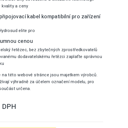
 kvality a ceny
řipojovací kabel kompatibilní pro zařízení
Hydrosud elite pro
zumnou cenou
elský řetězec, bez zbytečných zprostředkovatelů
zovanému dodavatelskému řetězci zaplaťte správnou
iku
é na této webové stránce jsou majetkem výrobců.
ívají výhradně za účelem označení modelu, pro
 součást určena.
S DPH