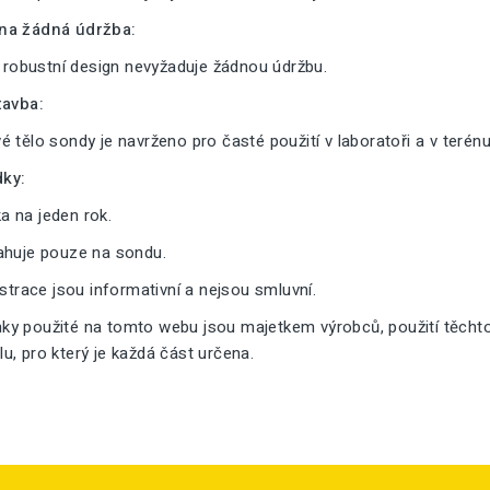
na žádná údržba:
a robustní design nevyžaduje žádnou údržbu.
tavba:
 tělo sondy je navrženo pro časté použití v laboratoři a v terénu
ky:
 na jeden rok.
ahuje pouze na sondu.
ustrace jsou informativní a nejsou smluvní.
y použité na tomto webu jsou majetkem výrobců, použití těcht
, pro který je každá část určena.