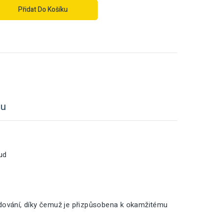
Přidat Do Košíku
tu
ud
adování, díky čemuž je přizpůsobena k okamžitému