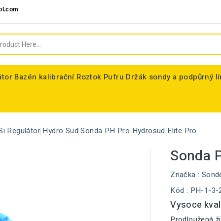
ol.com
átor
Bazén kalibrační Roztok Pufru
Držák sondy a podpůrný l
Si Regulátor
Hydro Sud
Sonda PH Pro Hydrosud Elite Pro
Sonda P
Značka :
Sond
Kód
: PH-1-3-
Vysoce kval
Prodloužená ži