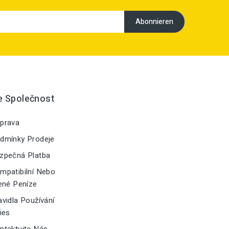
e Společnost
prava
dmínky Prodeje
zpečná Platba
patibilní Nebo
ené Peníze
vidla Používání
ies