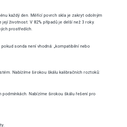
nu každý den. Měřící povrch skla je zakryt odolným
její životnost. V 82% případů je delší než 3 roky.
ných prostředích.
, pokud sonda není vhodná: „kompatibilní nebo
ystém. Nabízíme širokou škálu kalibračních roztoků:
ch podmínkách. Nabízíme širokou škálu řešení pro
ty.