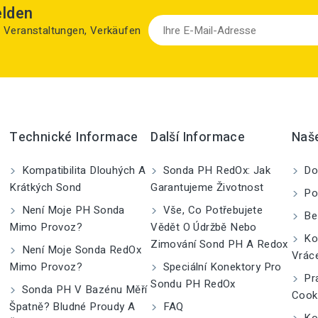
elden
zu Veranstaltungen, Verkäufen
Technické Informace
Další Informace
Naš
Kompatibilita Dlouhých A
Sonda PH RedOx: Jak
Do
Krátkých Sond
Garantujeme Životnost
Po
Není Moje PH Sonda
Vše, Co Potřebujete
Be
Mimo Provoz?
Vědět O Údržbě Nebo
Kom
Zimování Sond PH A Redox
Není Moje Sonda RedOx
Vrác
Mimo Provoz?
Speciální Konektory Pro
Pra
Sondu PH RedOx
Sonda PH V Bazénu Měří
Cook
Špatně? Bludné Proudy A
FAQ