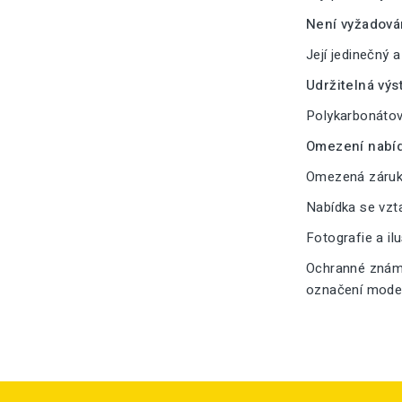
Není vyžadová
Její jedinečný 
Udržitelná výs
Polykarbonátové
Omezení nabíd
Omezená záruka
Nabídka se vzt
Fotografie a il
Ochranné známk
označení modelu