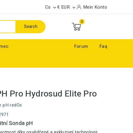
Cs
€ EUR
Mein Konto


0
Search
ímec
Forum
Faq
H Pro Hydrosud Elite Pro
e pH redOx
2971
itní Sonda pH
votnost díky osvědčené a exkluzivní technologii