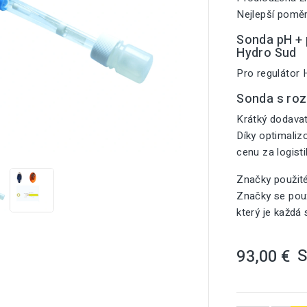
Nejlepší poměr
Sonda pH + p
Hydro Sud
Pro regulátor 
Sonda s ro
Krátký dodavat
Díky optimali

cenu za logist
Značky použit
Značky se použ
který je každá
93,00 €