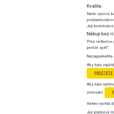
Kvalita:
Naše vysoce kv
polykarbonátový
Její konstrukce
Nákup bez ri
Přes veškerou p
peníze zpět“
Nezapomeňte n
Aby byla zajišt
PŘEČTĚTE
Aby byla optima
zimování:
Velmi rychlá 
Její platinový 