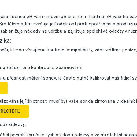
alitní sonda pH vám umožní přesně měřit hladinu pH vašeho bazé
m tělem a tím zvyšuje její odolnost proti opotřebení a prodlužuje 
 tak snižuje náklady na údržbu a zajišťuje spolehlivé odečty v růz
zika:
éči, kterou věnujeme kontrole kompatibility, vám vrátíme peníze
a řešení pro kalibraci a zazimování:
ěna přesnost měření sondy, je často nutné kalibrovat váš řídicí s
lizována její životnost, musí být vaše sonda zimována v ideální
PŘEČTĚTE
doba odezvy:
měřicí povrch zaručuje rychlou dobu odezvy a velmi stabilní hodno