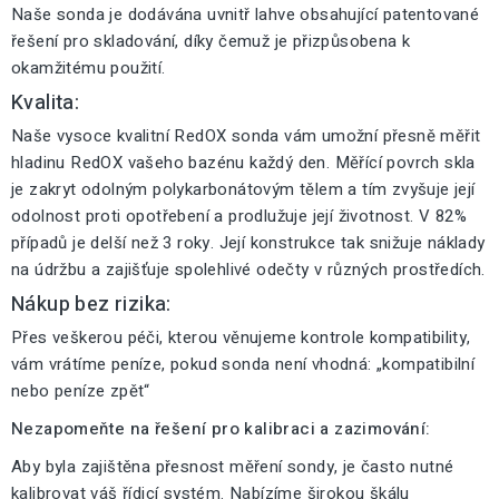
Naše sonda je dodávána uvnitř lahve obsahující patentované
řešení pro skladování, díky čemuž je přizpůsobena k
okamžitému použití.
Kvalita:
Naše vysoce kvalitní RedOX sonda vám umožní přesně měřit
hladinu RedOX vašeho bazénu každý den. Měřící povrch skla
je zakryt odolným polykarbonátovým tělem a tím zvyšuje její
odolnost proti opotřebení a prodlužuje její životnost. V 82%
případů je delší než 3 roky. Její konstrukce tak snižuje náklady
na údržbu a zajišťuje spolehlivé odečty v různých prostředích.
Nákup bez rizika:
Přes veškerou péči, kterou věnujeme kontrole kompatibility,
vám vrátíme peníze, pokud sonda není vhodná: „kompatibilní
nebo peníze zpět“
Nezapomeňte na řešení pro kalibraci a zazimování:
Aby byla zajištěna přesnost měření sondy, je často nutné
kalibrovat váš řídicí systém. Nabízíme širokou škálu