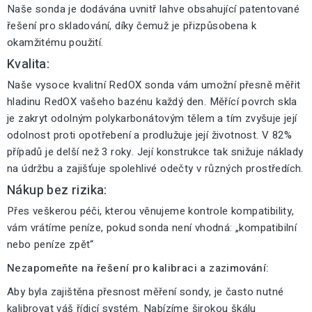
Naše sonda je dodávána uvnitř lahve obsahující patentované
řešení pro skladování, díky čemuž je přizpůsobena k
okamžitému použití.
Kvalita:
Naše vysoce kvalitní RedOX sonda vám umožní přesně měřit
hladinu RedOX vašeho bazénu každý den. Měřící povrch skla
je zakryt odolným polykarbonátovým tělem a tím zvyšuje její
odolnost proti opotřebení a prodlužuje její životnost. V 82%
případů je delší než 3 roky. Její konstrukce tak snižuje náklady
na údržbu a zajišťuje spolehlivé odečty v různých prostředích.
Nákup bez rizika:
Přes veškerou péči, kterou věnujeme kontrole kompatibility,
vám vrátíme peníze, pokud sonda není vhodná: „kompatibilní
nebo peníze zpět“
Nezapomeňte na řešení pro kalibraci a zazimování:
Aby byla zajištěna přesnost měření sondy, je často nutné
kalibrovat váš řídicí systém. Nabízíme širokou škálu