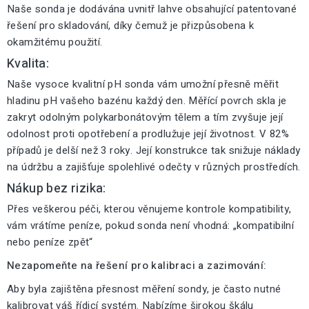
Naše sonda je dodávána uvnitř lahve obsahující patentované
řešení pro skladování, díky čemuž je přizpůsobena k
okamžitému použití.
Kvalita:
Naše vysoce kvalitní pH sonda vám umožní přesně měřit
hladinu pH vašeho bazénu každý den. Měřící povrch skla je
zakryt odolným polykarbonátovým tělem a tím zvyšuje její
odolnost proti opotřebení a prodlužuje její životnost. V 82%
případů je delší než 3 roky. Její konstrukce tak snižuje náklady
na údržbu a zajišťuje spolehlivé odečty v různých prostředích.
Nákup bez rizika:
Přes veškerou péči, kterou věnujeme kontrole kompatibility,
vám vrátíme peníze, pokud sonda není vhodná: „kompatibilní
nebo peníze zpět“
Nezapomeňte na řešení pro kalibraci a zazimování:
Aby byla zajištěna přesnost měření sondy, je často nutné
kalibrovat váš řídicí systém. Nabízíme širokou škálu